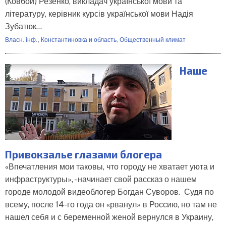
(Ковбой) Резенко, викладач української мови та
літературу, керівник курсів української мови Надія
Зубатюк…
Власн. інф.
,
Константиновка и область
,
Общественный климат
Наше
Привокзалье глазами блогера
«Впечатления мои таковы, что городу не хватает уюта и
инфраструктуры», - начинает свой рассказ о нашем
городе молодой видеоблогер Богдан Суворов. Судя по
всему, после 14-го года он «рванул» в Россию, но там не
нашел себя и с беременной женой вернулся в Украину,