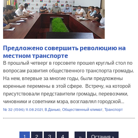
Предложено совершить революцию на
местном транспорте
В прошлый четверг в горсовете прошел круглый стол по
вопросам развития общественного транспорта громады.
На нем, впервые за многие годы, были предложены
коренные перемены в этой сфере. Встречу, на которой
присутствовали представители громады, перевозчики,
чиновники и советники мэра, возглавлял городской…
№ 32 (1596) 11.08.2021
,
В.Данько
,
Общественный климат
,
Транспорт
Розбивка
на
Сторінка
1
Сторінка
2
Сторінка
3
Сторінка
4
…
Наступна
››
Остання
Остання »