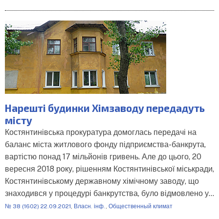
Нарешті будинки Хімзаводу передадуть
місту
Костянтинівська прокуратура домоглась передачі на
баланс міста житлового фонду підприємства-банкрута,
вартістю понад 17 мільйонів гривень. Але до цього, 20
вересня 2018 року, рішенням Костянтинівської міськради,
Костянтинівському державному хімічному заводу, що
знаходився у процедурі банкрутства, було відмовлено у…
№ 38 (1602) 22.09.2021
,
Власн. інф.
,
Общественный климат