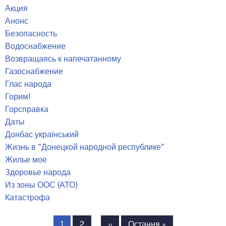
Акция
Анонс
Безопасность
Водоснабжение
Возвращаясь к напечатанному
Газоснабжение
Глас народа
Горим!
Горсправка
Даты
Донбас український
Жизнь в "Донецкой народной республике"
Жилье мое
Здоровье народа
Из зоны ООС (АТО)
Катастрофа
Розбивка
на
Сторінка
1
Сторінка
2
…
Наступна
››
Остання
Остання »