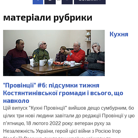
сторінки
сторінка
сторінка
матеріали рубрики
Кухня
"Провінції" #6: підсумки тижня
Костянтинівської громади і всього, що
навколо
Цій випуск "Кухні Провінції" вийшов дещо сумбурним, бо
цілих три нові людини завітали до редакції Провінції у цю
п'ятницю, 18 лютого 2022 року: ветеран руху за
Незалежність України, герой цієї війни з Росією Ігор