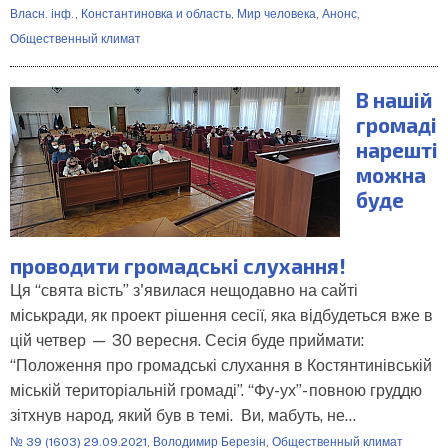
Власн. інф.
,
Константиновка и область
,
Мир человека
,
Анонс
,
Общественный климат
В нашій
громаді
нарешті
можна
буде
проводити громадські слухання!
Ця “свята вість” з'явилася нещодавно на сайті
міськради, як проект рішення сесії, яка відбудеться вже в
цій четвер — 30 вересня. Сесія буде приймати:
“Положення про громадські слухання в Костянтинівській
міській територіальній громаді”. “Фу-ух”- повною груддю
зітхнув народ, який був в темі. Ви, мабуть, не…
№ 39 (1603) 29.09.2021
,
Володимир Березін
,
Общественный климат