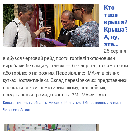
Кто
твоя
крыша?
Крыша?
А, ну,
эта...
25 серпня
відбувся черговий рейд проти торгівлі тютюновими
виробами без акцизу, пивом — без ліцензії, та самогоном
або горілкою на розлив. Перевірялися МАФи в різних
кутках Костянтинівки. Склад перевіряючих: представники
спеціальної комісії міськвиконкому, поліцейські,
представники громадськості та ЗМІ. МАФи. І хто…
Константиновка и область
,
Михайло Разпутько
,
Общественный климат
,
Человек и Закон