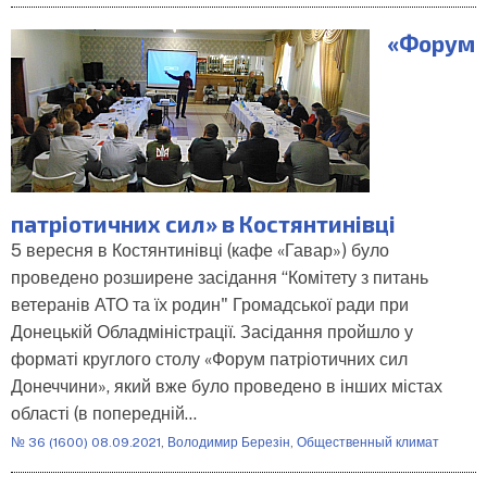
«Форум
патріотичних сил» в Костянтинівці
5 вересня в Костянтинівці (кафе «Гавар») було
проведено розширене засідання “Комітету з питань
ветеранів АТО та їх родин" Громадської ради при
Донецькій Обладміністрації. Засідання пройшло у
форматі круглого столу «Форум патріотичних сил
Донеччини», який вже було проведено в інших містах
області (в попередній…
№ 36 (1600) 08.09.2021
,
Володимир Березін
,
Общественный климат