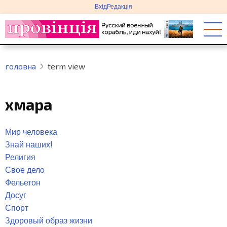
меню
Перейти
Вхід
Редакція
облікового
до
запису
основного
користувача
вмісту
головна
term view
хмара
Мир человека
Знай наших!
Религия
Свое дело
Фельетон
Досуг
Спорт
Здоровый образ жизни