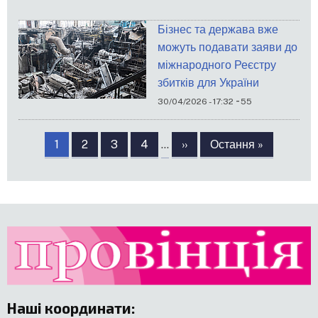
Бізнес та держава вже
можуть подавати заяви до
міжнародного Реєстру
збитків для України
-
30/04/2026 - 17:32
55
Розбивка
на
Сторінка
1
Сторінка
2
Сторінка
3
Сторінка
4
…
Наступна
››
Остання
Остання »
сторінки
сторінка
сторінка
Наші координати
: