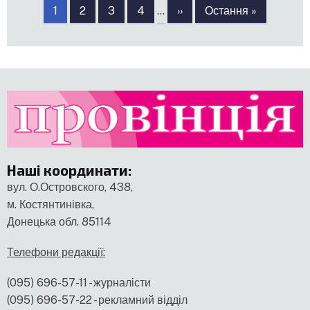
на
Сторінка
1
Сторінка
2
Сторінка
3
Сторінка
4
…
Наступна
››
Остання
Остання »
сторінки
сторінка
сторінка
Наші координати
:
вул. О.Островского, 438,
м. Костянтинівка,
Донецька обл. 85114
Телефони редакції:
(095) 696-57-11 - журналісти
(095) 696-57-22 - рекламний відділ