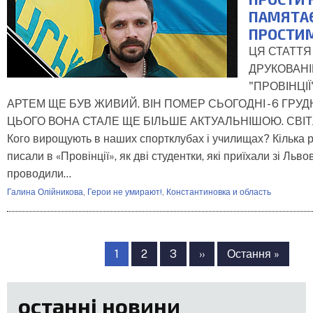
ПАМЯТАЄ
ПРОСТИ
ЦЯ СТАТТЯ
ДРУКОВАНІ
"ПРОВІНЦІЇ
АРТЕМ ЩЕ БУВ ЖИВИЙ. ВІН ПОМЕР СЬОГОДНІ - 6 ГРУД
ЦЬОГО ВОНА СТАЛЕ ЩЕ БІЛЬШЕ АКТУАЛЬНІШОЮ. СВІ
Кого вирощують в наших спортклубах і училищах? Кілька р
писали в «Провінції», як дві студентки, які приїхали зі Льво
проводили…
Галина Олійникова
,
Герои не умирают!
,
Константиновка и область
Розбивка
на
Сторінка
1
Сторінка
2
Сторінка
3
Наступна
››
Остання
Остання »
сторінки
сторінка
сторінка
останні новини