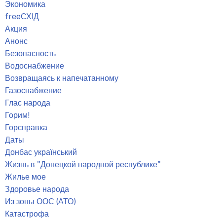
Экономика
freeСХІД
Акция
Анонс
Безопасность
Водоснабжение
Возвращаясь к напечатанному
Газоснабжение
Глас народа
Горим!
Горсправка
Даты
Донбас український
Жизнь в "Донецкой народной республике"
Жилье мое
Здоровье народа
Из зоны ООС (АТО)
Катастрофа