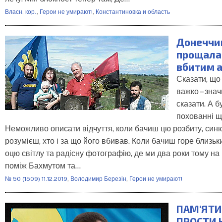
Власн. кор.
,
Герои не умирают!
,
Константиновка и область
Донеччи
прощала
вбитим 
Сказати, що
важко – знач
сказати. А б
похованні щ
Неможливо описати відчуття, коли бачиш цю розбиту, синю
розумієш, хто і за що його вбивав. Коли бачиш горе близьк
оцю світлу та радісну фотографію, де ми два роки тому на
поміж Бахмутом та…
№ 50 (1509) 11.12.2019
,
Володимир Березін
,
Герои не умирают!
ПАМ'ЯТИ
ПРОСТИ 