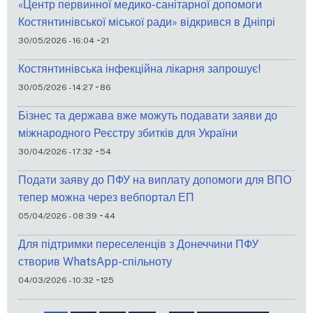
«Центр первинної медико-санітарної допомоги
Костянтинівської міської ради» відкрився в Дніпрі
-
30/05/2026 - 16:04
21
Костянтинівська інфекційна лікарня запрошує!
-
30/05/2026 - 14:27
86
Бізнес та держава вже можуть подавати заяви до
міжнародного Реєстру збитків для України
-
30/04/2026 - 17:32
54
Подати заяву до ПФУ на виплату допомоги для ВПО
тепер можна через вебпортал ЕП
-
05/04/2026 - 08:39
44
Для підтримки переселенців з Донеччини ПФУ
створив WhatsApp-спільноту
-
04/03/2026 - 10:32
125
Розбивка