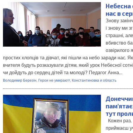
Небесна 
нас в се
Знову закін
і знову ми з
страшні, але 
вбивство б
озвірилого 
простих хлопців та дівчат, які пішли на небо заради нас. Я
вчителя будуть розказувати дітям, який урок Небесної сотн
чи дойдуть до сердец дітей та молоді? Педагог Анна…
Володимир Березін
,
Герои не умирают!
,
Константиновка и область
Донеччи
пам'ятає
тут прол
Кожен раз, 
приймаєш уч