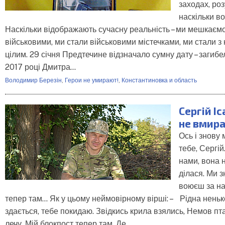
заходах, роз
наскільки в
Наскільки відображають сучасну реальність – ми мешкаємо
військовими, ми стали військовими містечками, ми стали з
цілим. 29 січня Предтечине відзначало сумну дату – загибел
2017 році Дмитра…
Володимир Березін
,
Герои не умирают!
,
Константиновка и область
Сергій Іс
не вмира
Ось і знову 
тебе, Сергій
нами, вона н
ділася. Ми з
воюєш за нас
тепер там... Як у цьому неймовірному вірші: – Рідна ненько
здається, тебе покидаю. Звідкись крила взялись, Немов пта
лечу. Мій блокпост тепер там, Де…