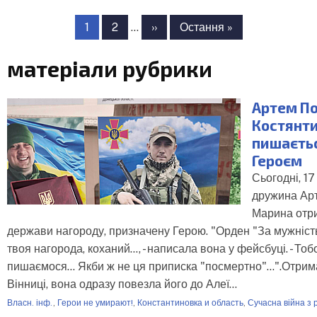
Розбивка
на
Сторінка
1
Сторінка
2
…
Наступна
››
Остання
Остання »
сторінки
сторінка
сторінка
матеріали рубрики
Артем По
Костянти
пишаєтьс
Героєм
Сьогодні, 17
дружина Ар
Марина отр
держави нагороду, призначену Герою. "Орден "За мужність" 
твоя нагорода, коханий..., - написала вона у фейсбуці. - Тоб
пишаємося... Якби ж не ця приписка "посмертно"...".Отри
Вінниці, вона одразу повезла його до Алеї…
Власн. інф.
,
Герои не умирают!
,
Константиновка и область
,
Сучасна війна з 