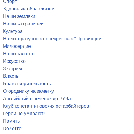
Спорт
Здоровый образ жизни
Наши земляки
Наши за границей
Культура
На литературных перекрестках "Провинции"
Милосердие
Наши таланты
Искусство
Экстрим
Власть
Благотворительность
Огороднику на заметку
Английский с пеленок до ВУЗа
Клуб константиновских остарбайтеров
Герои не умирают!
Память
DoZorro