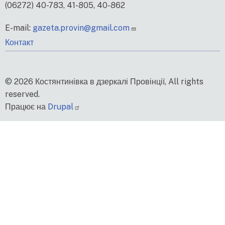
(06272) 40-783, 41-805, 40-862
E-mail:
gazeta.provin@gmail.com
меню
Контакт
нижнього
колонтитулу
© 2026 Костянтинівка в дзеркалі Провінції, All rights
reserved.
Працює на
Drupal