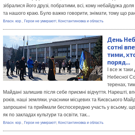
зібралися його друзі, побратими, всі, кому небайдужа доля
та нашого краю. Було важко говорити, знімати, тому що р
Власн. кор.
,
Герои не умирают!
,
Константиновка и область
День Неб
сотні вп
тими, хт
поряд...
І все ж таки
Небесної Со
теренах, тим
Майдані залишив після себе приємні відчуття. Нарешті, в
років, наші земляки, учасники місцевих та Києвського Май
запрошені та приймали беспосередню участь у всьому, що
як по закладах культури та освіти, так…
Власн. кор.
,
Герои не умирают!
,
Константиновка и область