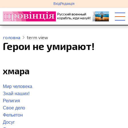
меню
Перейти
Вхід
Редакція
облікового
до
запису
основного
користувача
вмісту
головна
term view
Герои не умирают!
хмара
Мир человека
Знай наших!
Религия
Свое дело
Фельетон
Досуг