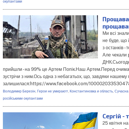
окупантами
Прощавай
прощавай
Ми всі знал
не буде, що й
з останків - 
Але чекали 
ДНК.Сьогодн
прийшли - на 99% це Артем Попік.Наш Артем.Перед очима
зустрічи з ним.Ось одна з небагатьох, що, завдяки нашему
залишилася:https://www.facebook.com/10000203353047
Володимир Березін
,
Герои не умирают!
,
Константиновка и область
,
Сучасна 
російськими окупантами
Сергій - 
25 квітня на