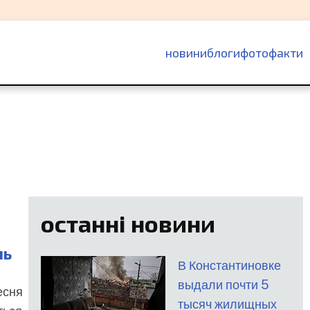
основна
новини
блоги
фотофакти
навіґація
останні новини
нь
В Константиновке
выдали почти 5
есня
тысяч жилищных