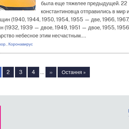
была еще тяжелее предыдущей. 22
константиновца отправились в мир 
нщин (1940, 1944, 1950, 1954, 1955 — две, 1966, 1967
чин (1932, 1939 — двое, 1949, 1951 — двое, 1955, 1956
 Царство небесное этим несчастным.…
кор.
,
Коронавирус
торінка
Сторінка
2
Сторінка
3
Сторінка
4
…
Наступна
››
Остання
Остання »
сторінка
сторінка