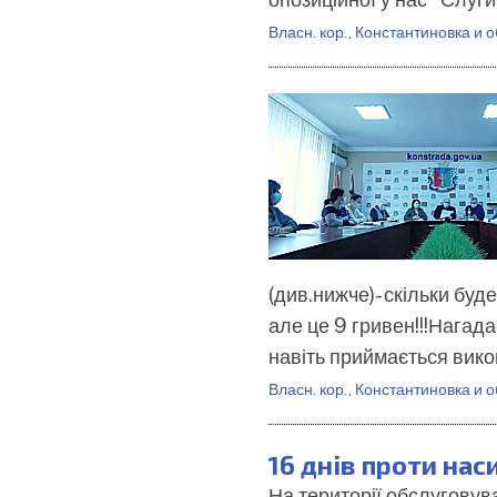
Власн. кор.
,
Константиновка и о
(див.нижче)- скільки буд
але це 9 гривен!!!Нагад
навіть приймається вик
Власн. кор.
,
Константиновка и о
16 днів проти нас
На території обслугову