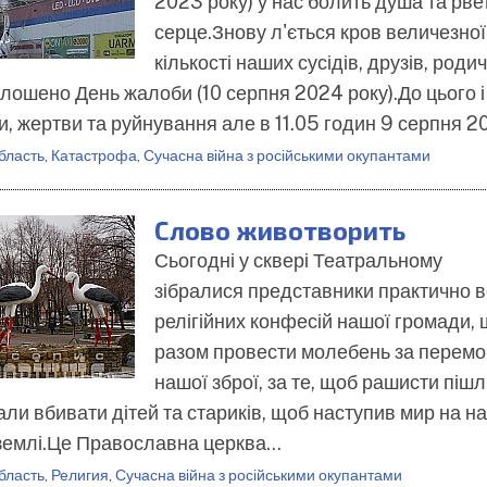
2023 року) у нас болить душа та рве
серце.Знову л'ється кров величезної
кількості наших сусідів, друзів, родич
олошено День жалоби (10 серпня 2024 року).До цього і
ли, жертви та руйнування але в 11.05 годин 9 серпня 
бласть
,
Катастрофа
,
Сучасна війна з російськими окупантами
Слово животворить
Сьогодні у сквері Театральному
зібралися представники практично в
релігійних конфесій нашої громади,
разом провести молебень за перемо
нашої зброї, за те, щоб рашисти пішл
али вбивати дітей та стариків, щоб наступив мир на н
 землі.Це Православна церква…
бласть
,
Религия
,
Сучасна війна з російськими окупантами