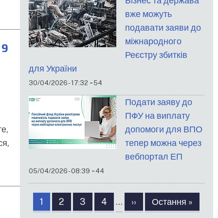
Бізнес та держава
вже можуть
подавати заяви до
міжнародного
 9
Реєстру збитків
для України
-
30/04/2026 - 17:32
54
Подати заяву до
ПФУ на виплату
те,
допомоги для ВПО
ся,
тепер можна через
вебпортал ЕП
-
05/04/2026 - 08:39
44
Розбивка
Сторінка
1
Сторінка
2
Сторінка
3
Сторінка
4
…
Наступна
››
Остання
Остання »
на
сторінка
сторінка
сторінки