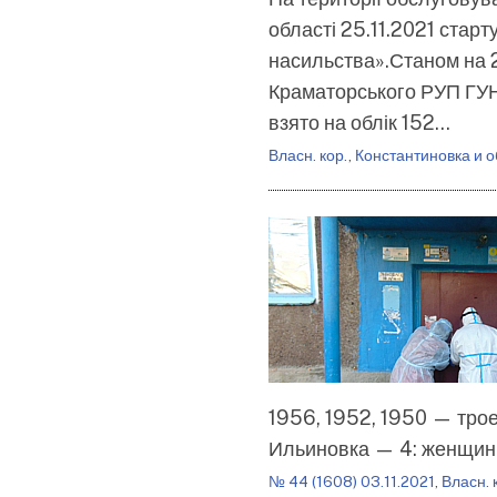
області 25.11.2021 старт
насильства».Станом на 25
Краматорського РУП ГУНП
взято на облік 152…
Власн. кор.
,
Константиновка и о
1956, 1952, 1950 — трое,
Ильиновка — 4: женщины
№ 44 (1608) 03.11.2021
,
Власн. 