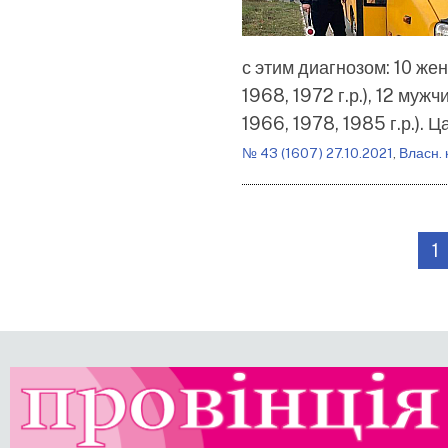
с этим диагнозом: 10 же
1968, 1972 г.р.), 12 муж
1966, 1978, 1985 г.р.).
№ 43 (1607) 27.10.2021
,
Власн. 
Розбивка
на
С
1
сторінки