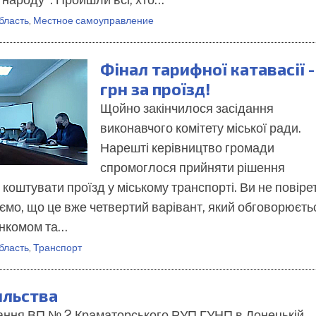
бласть
,
Местное самоуправление
Фінал тарифної катавасії -
грн за проїзд!
Щойно закінчилося засідання
виконавчого комітету міської ради.
Нарешті керівництво громади
спромоглося прийняти рішення
е коштувати проїзд у міському транспорті. Ви не повіре
аємо, що це вже четвертий варівант, який обговорюєть
онкомом та…
бласть
,
Транспорт
ильства
вання ВП № 2 Краматорського РУП ГУНП в Донецькій