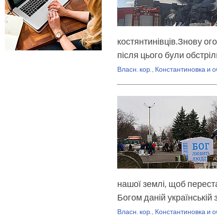
костянтинівців.Знову ог
після цього були обстрі
Власн. кор.
,
Константиновка и о
нашої землі, щоб перест
Богом даній українській
Власн. кор.
,
Константиновка и о