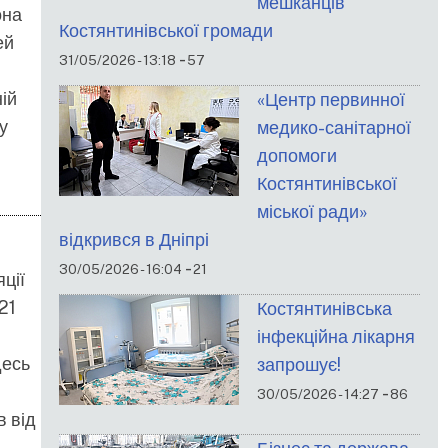
мешканців
она
Костянтинівської громади
ей
-
31/05/2026 - 13:18
57
ій
«Центр первинної
у
медико-санітарної
допомоги
Костянтинівської
міської ради»
відкрився в Дніпрі
-
30/05/2026 - 16:04
21
ції
21
Костянтинівська
інфекційна лікарня
десь
запрошує!
-
30/05/2026 - 14:27
86
в від