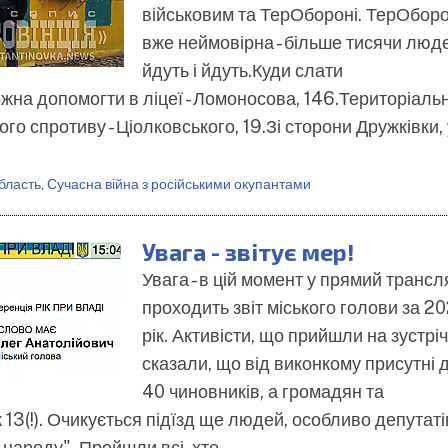
військовим та ТерОбороні. ТерОбор
вже неймовірна - більше тисячи люд
йдуть і йдуть.Куди слати
жна допомогти в ліцеї - Ломоносова, 146.Територіальн
ого спротиву - Ціолковського, 19.Зі сторони Дружківки, 
бласть
,
Сучасна війна з російськими окупантами
Увага - звітує мер!
Увага - в цій момент у прямий трансля
проходить звіт міського голови за 20
рік. Активісти, що прийшли на зустріч
сказали, що від виконкому присутні 
40 чиновників, а громадян та
13(!). Очикується підїзд ще людей, особливо депутаті
и народу". Пройшли всі, хто…