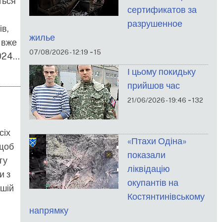
ться
сертификатов за
разрушенное
ів,
жилье
 вже
-
07/08/2026 - 12:19
15
2024…
І цьому покидьку
прийшов час
-
21/06/2026 - 19:46
132
сіх
«Птахи Одіна»
 щоб
показали
гу
ліквідацію
и з
окупантів на
ашій
Костянтинівському
напрямку