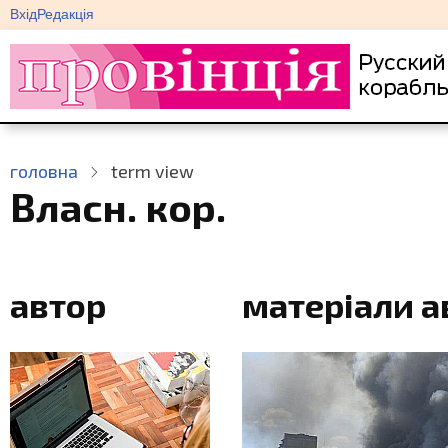
меню
Перейти
Вхід
Редакція
облікового
до
запису
основного
користувача
вмісту
головна
term view
Власн. кор.
автор
матеріали а