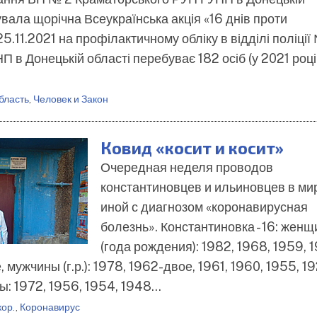
увала щорічна Всеукраїнська акція «16 днів проти
.11.2021 на профілактичному обліку в відділі поліції
 в Донецькій області перебуває 182 осіб (у 2021 році
бласть
,
Человек и Закон
Ковид «косит и косит»
Очередная неделя проводов
константиновцев и ильиновцев в ми
иной с диагнозом «коронавирусная
болезнь». Константиновка - 16: жен
(года рождения): 1982, 1968, 1959, 
 мужчины (г.р.): 1978, 1962-двое, 1961, 1960, 1955, 
: 1972, 1956, 1954, 1948…
кор.
,
Коронавирус