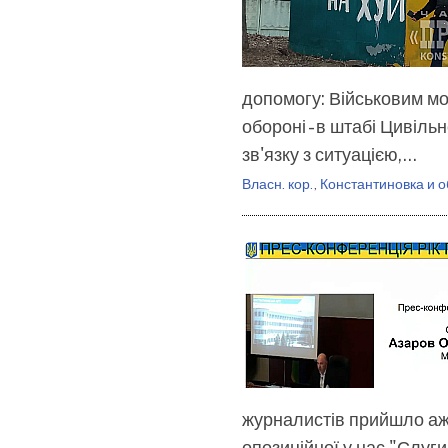
допомогу: Військовим мо
обороні - в штабі Цивільн
зв'язку з ситуацією,…
Власн. кор.
,
Константиновка и о
журналистів прийшло аж 
опозиційної у нас "Слуг