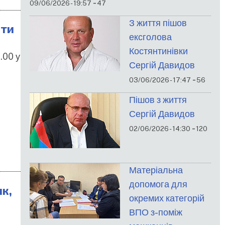
-
09/06/2026 - 19:57
47
З життя пішов
оти
ексголова
Костянтинівки
.00 у
Сергій Давидов
-
03/06/2026 - 17:47
56
Пішов з життя
Сергій Давидов
-
02/06/2026 - 14:30
120
Матеріальна
допомога для
ик,
окремих категорій
ВПО з-поміж