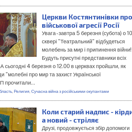
Церкви Костянтинівки пр
військової агресії Росії
Увага - завтра 5 березня (субота) о 10
сквері "Театральний" відбудеться
молебень за мир і припинення війни!
Будуть присутні представники всіх
А сьогодні 4 березня о 12.00 в церквах пройшли, як
ди "молебні про мир та захист Української
МП прочитали…
бласть
,
Религия
,
Сучасна війна з російськими окупантами
Коли старий надпис - кірд
а новий - стріляє
Друзі, продовжується збір допомоги