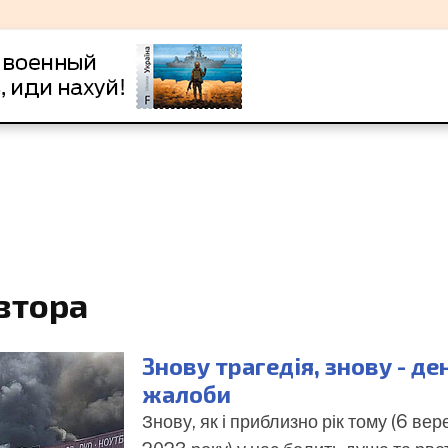
втора
Знову трагедія, знову - де
жалоби
Знову, як і приблизно рік тому (6 вер