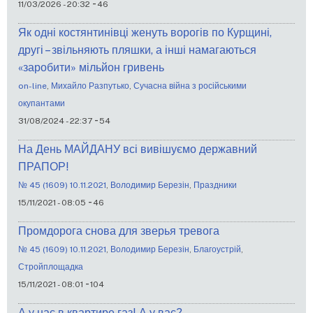
-
11/03/2026 - 20:32
46
Як одні костянтинівці женуть ворогів по Курщині,
другі – звільняють пляшки, а інші намагаються
«заробити» мільйон гривень
on-line
,
Михайло Разпутько
,
Сучасна війна з російськими
окупантами
-
31/08/2024 - 22:37
54
На День МАЙДАНУ всі вивішуємо державний
ПРАПОР!
№ 45 (1609) 10.11.2021
,
Володимир Березін
,
Праздники
-
15/11/2021 - 08:05
46
Промдорога снова для зверья тревога
№ 45 (1609) 10.11.2021
,
Володимир Березін
,
Благоустрій
,
Стройплощадка
-
15/11/2021 - 08:01
104
А у нас в квартире газ! А у вас?