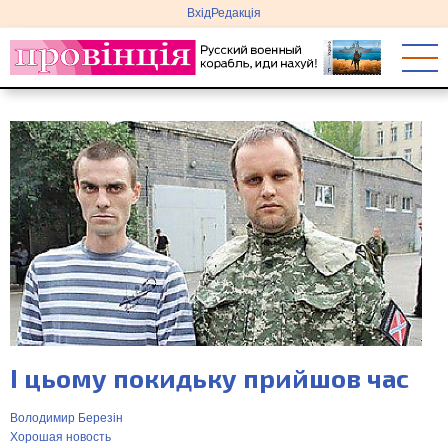
меню
Перейти
Вхід
Редакція
облікового
до
запису
основного
користувача
вмісту
І цьому покидьку прийшов час
Володимир Березін
Хорошая новость