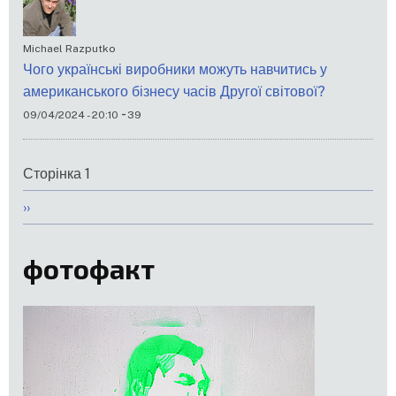
Michael Razputko
Чого українські виробники можуть навчитись у
американського бізнесу часів Другої світової?
-
09/04/2024 - 20:10
39
Розбивка
Сторінка 1
на
Наступна
››
сторінки
сторінка
фотофакт