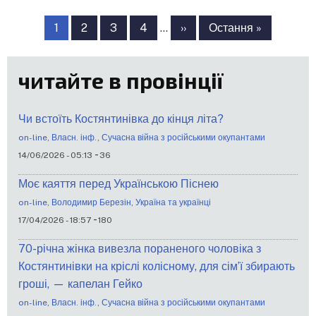
Розбивка
на
Сторінка
1
Сторінка
2
Сторінка
3
Сторінка
4
…
Наступна
››
Остання
Остання »
сторінки
сторінка
сторінка
читайте в провінції
Чи встоїть Костянтинівка до кінця літа?
on-line
,
Власн. інф.
,
Сучасна війна з російськими окупантами
-
14/06/2026 - 05:13
36
Моє каяття перед Українською Піснею
on-line
,
Володимир Березін
,
Україна та українці
-
17/04/2026 - 18:57
180
70-річна жінка вивезла пораненого чоловіка з
Костянтинівки на кріслі колісному, для сім’ї збирають
гроші, — капелан Гейко
on-line
,
Власн. інф.
,
Сучасна війна з російськими окупантами