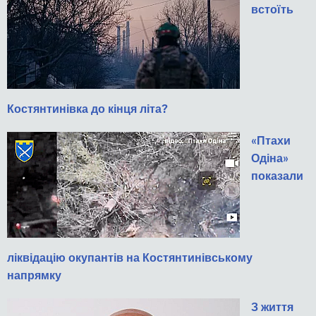
встоїть
Костянтинівка до кінця літа?
«Птахи
Одіна»
показали
ліквідацію окупантів на Костянтинівському
напрямку
З життя