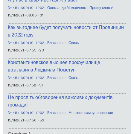
№ 45 (1609) 10.11.2021
,
Олександр Меланченко
,
Прошу слова!
-
15/11/2021 - 08:00
31
Как выгоднее будет получать новости от Провинции
в 2022 году
№ 45 (1609) 10.11.2021
,
Власн. інф.
,
Связь
-
15/11/2021 - 07:55
23
Константиновское высшее профучилище
возглавила Людмила Пометун
№ 45 (1609) 10.11.2021
,
Власн. інф.
,
Освіта
-
15/11/2021 - 07:52
51
Не проспіть обговорення важливих документів
громади!
№ 45 (1609) 10.11.2021
,
Власн. інф.
,
Местное самоуправление
-
15/11/2021 - 07:50
53
Розбивка