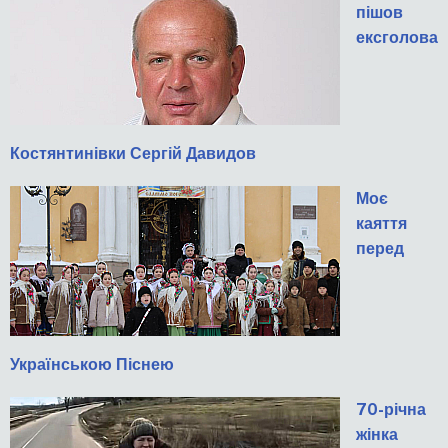
пішов
ексголова
Костянтинівки Сергій Давидов
Моє
каяття
перед
Українською Піснею
70-річна
жінка