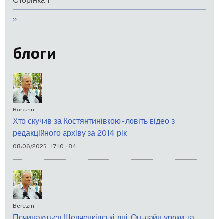
Сторінка 1
на
Наступна
››
сторінки
сторінка
блоги
Berezin
Хто скучив за Костянтинівкою - ловіть відео з
редакційного архіву за 2014 рік
-
08/06/2026 - 17:10
84
Berezin
Починаються Шевченківські дні. Он-лайн уроки та