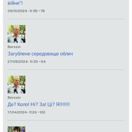
війни”!
-
09/10/2024 - 11:38
78
Berezin
Загублене середовище облич
-
27/08/2024 - 11:35
64
Berezin
Де? Коло! Ні? За! Ці? Я!!!!!!!
-
17/04/2024 - 11:26
102