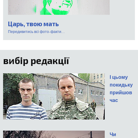
Царь, твою мать
Передивитись всі фото-факти...
вибір редакції
І цьому
покидьку
прийшов
час
Чи