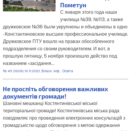
Пометун
С января этого года наши
училища №39, №113, а также
дружковское №36 были укрупнены и объединены в одно
- Константиновское высшее профессиональное училище.
Дружковское ПТУ вошло на правах обособленного
подразделения со своим руководителем. И вот, в
прошлую пятницу, 5 ноября произошло действо под
названием «засідання…
№ 45 (1609) 10.11.2021
,
Власн. інф.
,
Освіта
Не проспіть обговорення важливих
документів громади!
Шановні мешканці Костянтинівської міської
територіальної громади! Костянтинівська міська рада
повідомляє про проведення електронних консультацій з
громадськістю щодо обговорення з метою одержання