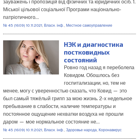
зауважень і пропозицій від фізичних та юридичних осіб. 1.
Міської цільової соціальної Програми національно-
патріотичного…
№ 45 (1609) 10.11.2021
,
Власн. інф.
,
Местное самоуправление
НЭК и диагностика
постковидных
состояний
Ровно год назад я переболела
Ковидом. Обошлось без
госпитализации, но, тем не
менее, могу с уверенностью сказать, что Ковид — это
был самый тяжёлый грипп за мою жизнь. 2-х недельное
пребывание в слабости, наличие температуры и
постоянное ощущение нехватки воздуха не прошли
даром — мое нормальное состояние не…
№ 45 (1609) 10.11.2021
,
Власн. інф.
,
Здоровье народа
,
Коронавирус