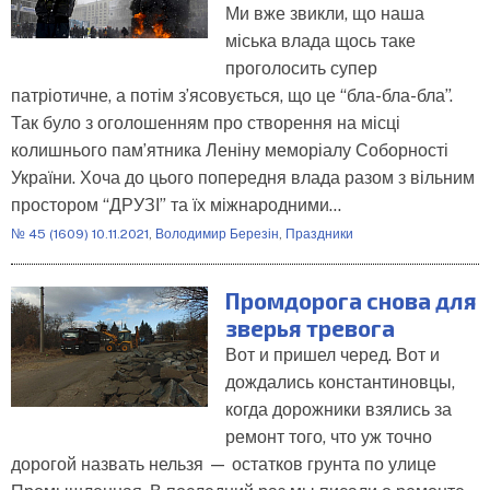
Ми вже звикли, що наша
міська влада щось таке
проголосить супер
патріотичне, а потім з’ясовується, що це “бла-бла-бла”.
Так було з оголошенням про створення на місці
колишнього пам’ятника Леніну меморіалу Соборності
України. Хоча до цього попередня влада разом з вільним
простором “ДРУЗІ” та їх міжнародними…
№ 45 (1609) 10.11.2021
,
Володимир Березін
,
Праздники
Промдорога снова для
зверья тревога
Вот и пришел черед. Вот и
дождались константиновцы,
когда дорожники взялись за
ремонт того, что уж точно
дорогой назвать нельзя — остатков грунта по улице