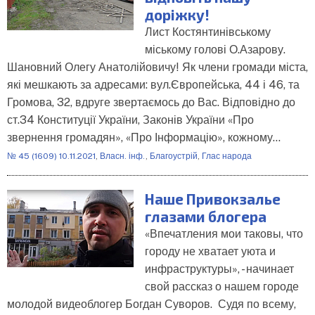
доріжку!
Лист Костянтинівському
міському голові О.Азарову.
Шановний Олегу Анатолійовичу! Як члени громади міста,
які мешкають за адресами: вул.Європейська, 44 і 46, та
Громова, 32, вдруге звертаємось до Вас. Відповідно до
ст.34 Конституції України, Законів України «Про
звернення громадян», «Про Інформацію», кожному…
№ 45 (1609) 10.11.2021
,
Власн. інф.
,
Благоустрій
,
Глас народа
Наше Привокзалье
глазами блогера
«Впечатления мои таковы, что
городу не хватает уюта и
инфраструктуры», - начинает
свой рассказ о нашем городе
молодой видеоблогер Богдан Суворов. Судя по всему,