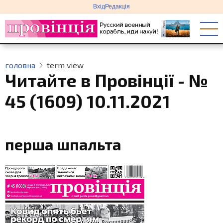
меню
Перейти
Вхід
Редакція
облікового
до
запису
основного
користувача
вмісту
головна
term view
Читайте в Провінції - №
45 (1609) 10.11.2021
перша шпальта