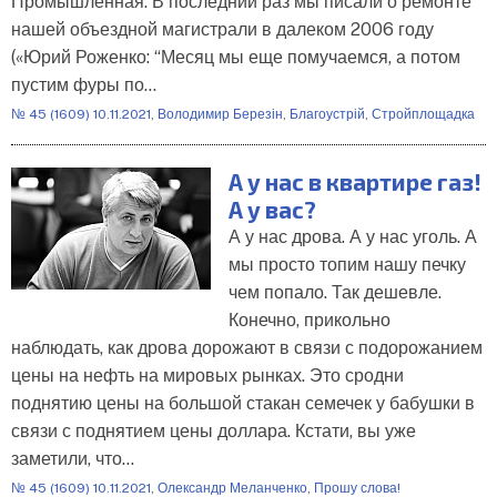
Промышленная. В последний раз мы писали о ремонте
нашей объездной магистрали в далеком 2006 году
(«Юрий Роженко: “Месяц мы еще помучаемся, а потом
пустим фуры по…
№ 45 (1609) 10.11.2021
,
Володимир Березін
,
Благоустрій
,
Стройплощадка
А у нас в квартире газ!
А у вас?
А у нас дрова. А у нас уголь. А
мы просто топим нашу печку
чем попало. Так дешевле.
Конечно, прикольно
наблюдать, как дрова дорожают в связи с подорожанием
цены на нефть на мировых рынках. Это сродни
поднятию цены на большой стакан семечек у бабушки в
связи с поднятием цены доллара. Кстати, вы уже
заметили, что…
№ 45 (1609) 10.11.2021
,
Олександр Меланченко
,
Прошу слова!