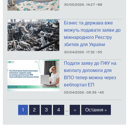
-
30/05/2026 - 14:27
88
Бізнес та держава вже
можуть подавати заяви до
міжнародного Реєстру
збитків для України
-
30/04/2026 - 17:32
55
Подати заяву до ПФУ на
виплату допомоги для
ВПО тепер можна через
вебпортал ЕП
-
05/04/2026 - 08:39
45
Розбивка
на
Сторінка
1
Сторінка
2
Сторінка
3
Сторінка
4
…
Наступна
››
Остання
Остання »
сторінки
сторінка
сторінка