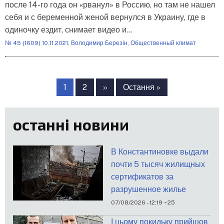
после 14-го года он «рванул» в Россию, но там не нашел
себя и с беременной женой вернулся в Украину, где в
одиночку ездит, снимает видео и…
№ 45 (1609) 10.11.2021
,
Володимир Березін
,
Общественный климат
Розбивка
на
Сторінка
1
Сторінка
2
Наступна
››
Остання
Остання »
сторінки
сторінка
сторінка
останні новини
В Константиновке выдали
почти 5 тысяч жилищных
сертификатов за
разрушенное жилье
-
07/08/2026 - 12:19
25
І цьому покидьку прийшов