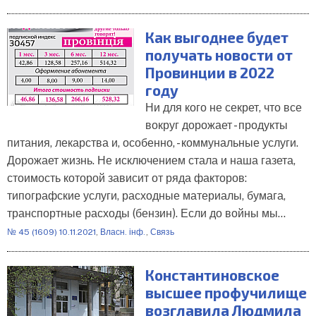
Как выгоднее будет
получать новости от
Провинции в 2022
году
Ни для кого не секрет, что все
вокруг дорожает - продукты
питания, лекарства и, особенно, - коммунальные услуги.
Дорожает жизнь. Не исключением стала и наша газета,
стоимость которой зависит от ряда факторов:
типографские услуги, расходные материалы, бумага,
транспортные расходы (бензин). Если до войны мы…
№ 45 (1609) 10.11.2021
,
Власн. інф.
,
Связь
Константиновское
высшее профучилище
возглавила Людмила