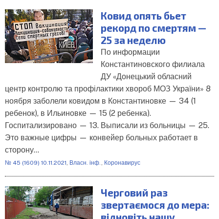
Ковид опять бьет
рекорд по смертям —
25 за неделю
По информации
Константиновского филиала
ДУ «Донецький обласний
центр контролю та профілактики хвороб МОЗ України» 8
ноября заболели ковидом в Константиновке — 34 (1
ребенок), в Ильиновке — 15 (2 ребенка).
Госпитализировано — 13. Выписали из больницы — 25.
Это важные цифры — конвейер больных работает в
сторону…
№ 45 (1609) 10.11.2021
,
Власн. інф.
,
Коронавирус
Черговий раз
звертаємося до мера:
відновіть нашу