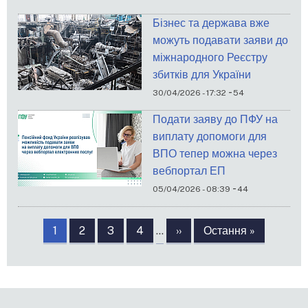
Бізнес та держава вже
можуть подавати заяви до
міжнародного Реєстру
збитків для України
-
30/04/2026 - 17:32
54
Подати заяву до ПФУ на
виплату допомоги для
ВПО тепер можна через
вебпортал ЕП
-
05/04/2026 - 08:39
44
Розбивка
на
Сторінка
1
Сторінка
2
Сторінка
3
Сторінка
4
…
Наступна
››
Остання
Остання »
сторінки
сторінка
сторінка