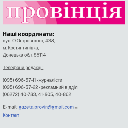
Наші координати
:
вул. О.Островского, 438,
м. Костянтинівка,
Донецька обл. 85114
Телефони редакції:
(095) 696-57-11 - журналісти
(095) 696-57-22 - рекламний відділ
(06272) 40-783, 41-805, 40-862
E-mail:
gazeta.provin@gmail.com
меню
Контакт
нижнього