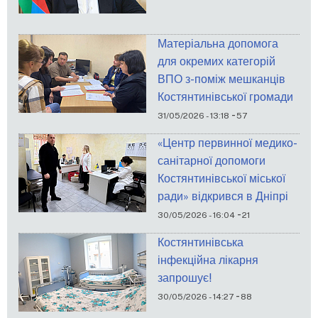
Матеріальна допомога
для окремих категорій
ВПО з-поміж мешканців
Костянтинівської громади
-
31/05/2026 - 13:18
57
«Центр первинної медико-
санітарної допомоги
Костянтинівської міської
ради» відкрився в Дніпрі
-
30/05/2026 - 16:04
21
Костянтинівська
інфекційна лікарня
запрошує!
-
30/05/2026 - 14:27
88