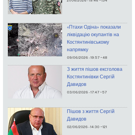
21/06/2026 - 19:46
134
«Птахи Одіна» показали
ліквідацію окупантів на
Костянтинівському
напрямку
-
09/06/2026 - 19:57
48
З життя пішов ексголова
Костянтинівки Сергій
Давидов
-
03/06/2026 - 17:47
57
Пішов з життя Сергій
Давидов
-
02/06/2026 - 14:30
121