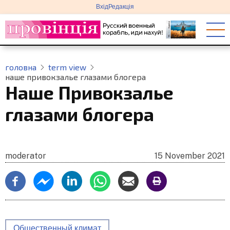
меню
Перейти
Вхід
Редакція
облікового
до
запису
основного
користувача
вмісту
головна
term view
наше привокзалье глазами блогера
Наше Привокзалье
глазами блогера
moderator
15 November 2021
Общественный климат