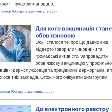
ням». Наказ заплановано…
 Гапеєв
,
Юридическая консультация
Для кого вакцинація стане
обов’язковою
Ось і сталося те, про що давно вже
відверто говорили чиновники та
громадські активісти. Запровадити
обов’язкову вакцинацію у профільн
вців»: держслужбовців та працівників держорганів, а 
х освітніх закладів. Отож, чого очікувати цим групам
Гапеєв
,
Юридическая консультация
До електронного реєстру