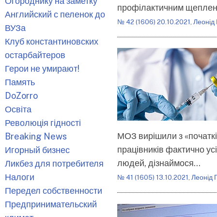
Огороднику на заметку
профілактичним щеплен
Английский с пеленок до
№ 42 (1606) 20.10.2021
,
Леонід
ВУЗа
Клуб константиновских
остарбайтеров
Герои не умирают!
Память
DoZorro
Освіта
Революція гідності
МОЗ вирішили з «початкі
Breaking News
працівників фактично усі
Игорный бизнес
людей, дізнаймося…
Ликбез для потребителя
Налоги
№ 41 (1605) 13.10.2021
,
Леонід 
Передел собственности
Предпринимательский