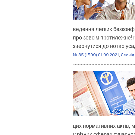
ведення легких безконфлі
про зовсім протилежне! Р
звернутися до нотаріуса,
№ 35 (1599) 01.09.2021
,
Леонід
цих нормативних актів, 
у різних сферах сучасног