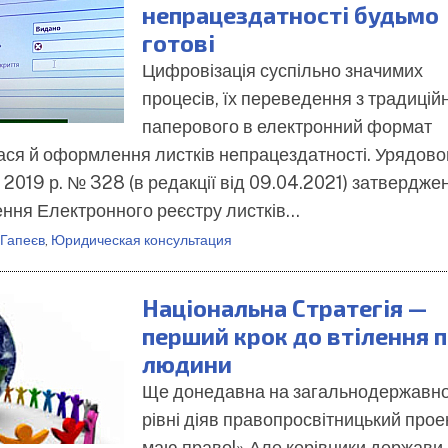
непрацездатності будьмо
готові
Цифровізація суспільно значимих
процесів, їх переведення з традицій
паперового в електронний формат
лася й оформлення листків непрацездатності. Урядов
 2019 р. № 328 (в редакції від 09.04.2021) затвердже
ення Електронного реєстру листків…
 Гапеєв
,
Юридическая консультация
Національна Стратегія —
перший крок до втілення 
людини
Ще донедавна на загальнодержавн
рівні діяв правопросвітницький прое
маю право!» Але керівники держави