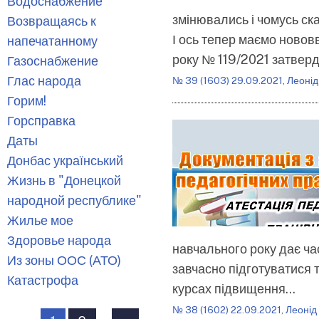
Водоснабжение
змінювались і чомусь ска
Возвращаясь к
І ось тепер маємо новов
напечатанному
року № 119/2021 затвер
Газоснабжение
Глас народа
№ 39 (1603) 29.09.2021
,
Леонід
Горим!
Горсправка
Даты
Донбас український
Жизнь в "Донецкой
народной республике"
Жилье мое
Здоровье народа
навчального року дає ча
Из зоны ООС (АТО)
завчасно підготуватися 
Катастрофа
курсах підвищення…
Розбивка
№ 38 (1602) 22.09.2021
,
Леонід