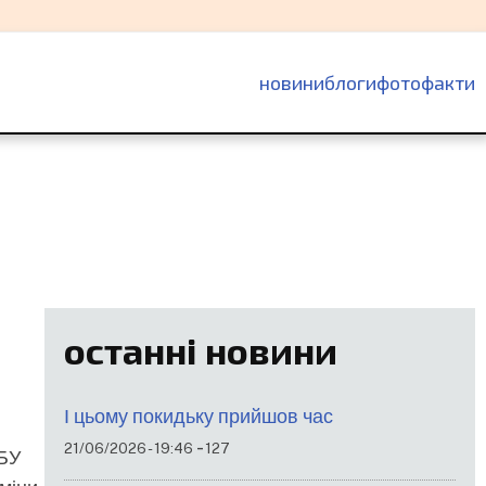
основна
новини
блоги
фотофакти
навіґація
останні новини
І цьому покидьку прийшов час
-
21/06/2026 - 19:46
127
НБУ