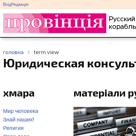
меню
Перейти
Вхід
Редакція
облікового
до
запису
основного
користувача
вмісту
головна
term view
Юридическая консуль
хмара
матеріали 
Мир человека
Знай наших!
Религия