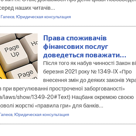
 серед наших читачів…
 Гапеєв
,
Юридическая консультация
Права споживачів
фінансових послуг
доведеться поважати…
Після того як набув чинності Закон в
березня 2021 року № 1349-IX «Про
внесення змін до деяких законів Укр
 при врегулюванні простроченої заборгованості»
v.ua/laws/show/1349-20#Text) Нацбанк окремою своєю
волі жорсткі «правила гри» для банків…
Гапеєв
,
Юридическая консультация