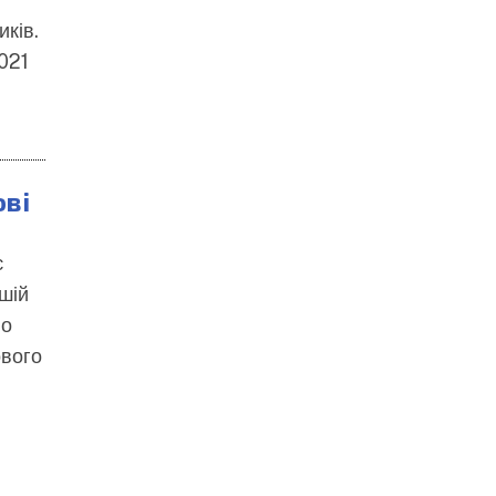
иків.
021
ові
є
шій
ло
ового