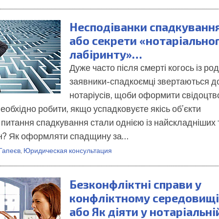
Несподіванки спадкуванн
або секрети «нотаріально
лабіринту»…
Дуже часто після смерті когось із род
заявники-спадкоємці звертаються д
нотаріусів, щоби оформити свідоцтв
еобхідно робити, якщо успадковуєте якісь об’єкти
питання спадкування стали однією із найскладніших 
ян? Як оформляти спадщину за…
Гапеєв
,
Юридическая консультация
Безконфліктні справи у
конфліктному середовищі
або Як діяти у нотаріальні