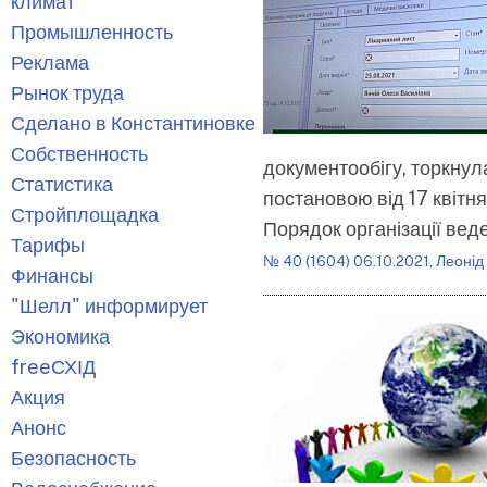
климат
Промышленность
Реклама
Рынок труда
Сделано в Константиновке
Собственность
документообігу, торкну
Статистика
постановою від 17 квітня
Стройплощадка
Порядок організації вед
Тарифы
№ 40 (1604) 06.10.2021
,
Леонід
Финансы
"Шелл" информирует
Экономика
freeСХІД
Акция
Анонс
Безопасность