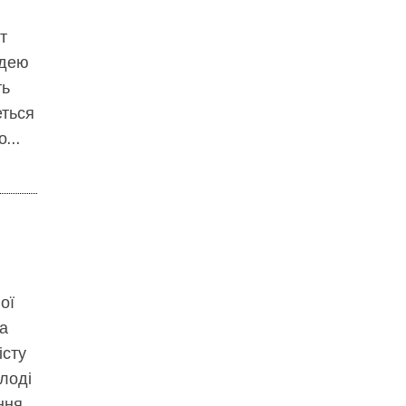
т
ідею
ть
еться
ро…
ої
а
істу
лоді
ння,