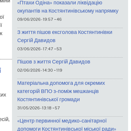
міни
«Птахи Одіна» показали ліквідацію
окупантів на Костянтинівському напрямку
ої
-
09/06/2026 - 19:57
46
ї
З життя пішов ексголова Костянтинівки
к
Сергій Давидов
-
03/06/2026 - 17:47
53
Пішов з життя Сергій Давидов
ї
-
02/06/2026 - 14:30
119
Матеріальна допомога для окремих
категорій ВПО з-поміж мешканців
ких
Костянтинівської громади
-
31/05/2026 - 13:18
57
сій,
«Центр первинної медико-санітарної
допомоги Костянтинівської міської ради»