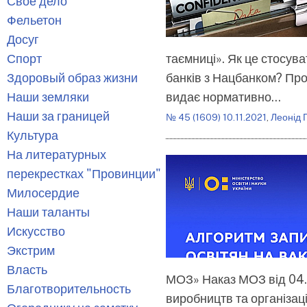
Свое дело
Фельетон
Досуг
Спорт
таємниці». Як це стосува
Здоровый образ жизни
банків з Нацбанком? Про
Наши земляки
видає нормативно…
Наши за границей
№ 45 (1609) 10.11.2021
,
Леонід 
Культура
На литературных
перекрестках "Провинции"
Милосердие
Наши таланты
Искусство
Экстрим
Власть
МОЗ» Наказ МОЗ від 04.
Благотворительность
виробництв та організац