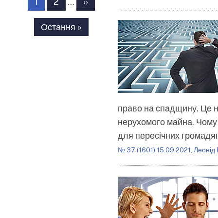
на
Сторінка
1
Сторінка
2
…
Наступна
››
сторінки
сторінка
Остання
Остання »
сторінка
право на спадщину. Це н
нерухомого майна. Чому 
для пересічних громад
№ 37 (1601) 15.09.2021
,
Леонід 