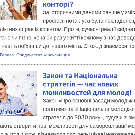
конторі?
За історичними даними раніше у зміс
професії нотаріуса було покладено 
ктних справ із клієнтом. Проте, сучасні реалії свідча
ано чи пізно, хоча би раз у житті кожному з нас довед
 навіть поїхавши до іншого міста. Отож, дізнаємося п
 Гапеєв
,
Юридическая консультация
Закон та Національна
стратегія — час нових
можливостей для молоді
Закон «Про основні засади молодіжн
політики» та «Національна молодіжн
стратегія до 2030 року», судячи зі зм
мають створити нові можливості для самореалізації мо
о життя. Отож, дізнаємося про деякі цікаві нововведе