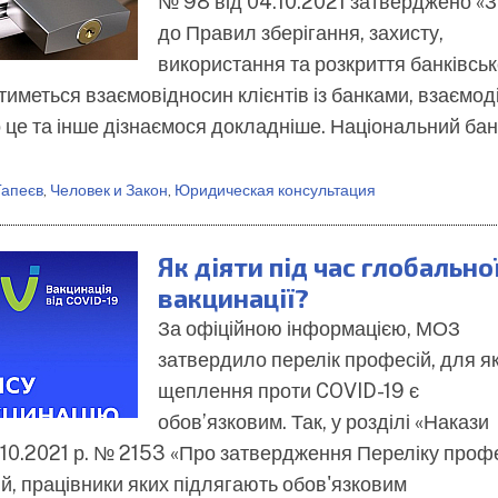
№ 98 від 04.10.2021 затверджено «З
до Правил зберігання, захисту,
використання та розкриття банківськ
тиметься взаємовідносин клієнтів із банками, взаємоді
 це та інше дізнаємося докладніше. Національний бан
Гапеєв
,
Человек и Закон
,
Юридическая консультация
Як діяти під час глобально
вакцинації?
За офіційною інформацією, МОЗ
затвердило перелік професій, для я
щеплення проти COVID-19 є
обов’язковим. Так, у розділі «Накази
10.2021 р. № 2153 «Про затвердження Переліку профе
ій, працівники яких підлягають обов'язковим