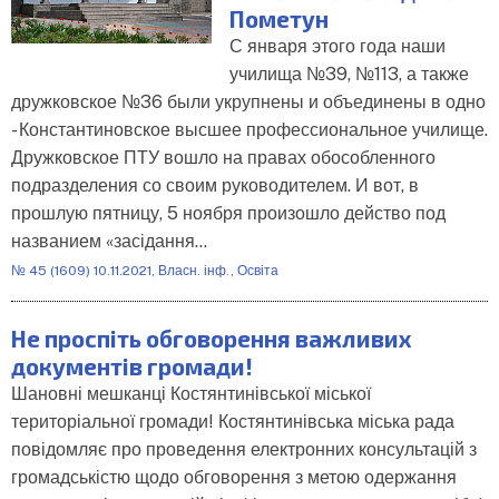
Пометун
С января этого года наши
училища №39, №113, а также
дружковское №36 были укрупнены и объединены в одно
- Константиновское высшее профессиональное училище.
Дружковское ПТУ вошло на правах обособленного
подразделения со своим руководителем. И вот, в
прошлую пятницу, 5 ноября произошло действо под
названием «засідання…
№ 45 (1609) 10.11.2021
,
Власн. інф.
,
Освіта
Не проспіть обговорення важливих
документів громади!
Шановні мешканці Костянтинівської міської
територіальної громади! Костянтинівська міська рада
повідомляє про проведення електронних консультацій з
громадськістю щодо обговорення з метою одержання