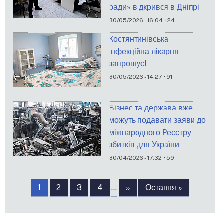
ради» відкрився в Дніпрі
-
30/05/2026 - 16:04
24
Костянтинівська
інфекційна лікарня
запрошує!
-
30/05/2026 - 14:27
91
Бізнес та держава вже
можуть подавати заяви до
міжнародного Реєстру
збитків для України
-
30/04/2026 - 17:32
59
Розбивка
на
Сторінка
1
Сторінка
2
Сторінка
3
Сторінка
4
…
Наступна
››
Остання
Остання »
сторінки
сторінка
сторінка