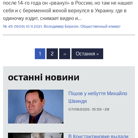
после 14-го года он «рванул» в Россию, но там не нашел
себя и с беременной женой вернулся в Украину, где в
одиночку ездит, снимает видео и…
№ 45 (1609) 10.11.2021
,
Володимир Березін
,
Общественный климат
Розбивка
на
Сторінка
1
Сторінка
2
Наступна
››
Остання
Остання »
сторінки
сторінка
сторінка
останні новини
Пішов у небуття Михайло
Швиндя
-
07/08/2026 - 15:59
28
В Константиновке выдали