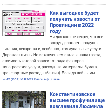
Как выгоднее будет
получать новости от
Провинции в 2022
году
Ни для кого не секрет, что все
вокруг дорожает - продукты
питания, лекарства и, особенно, - коммунальные услуги.
Дорожает жизнь. Не исключением стала и наша газета,
стоимость которой зависит от ряда факторов:
типографские услуги, расходные материалы, бумага,
транспортные расходы (бензин). Если до войны мы…
№ 45 (1609) 10.11.2021
,
Власн. інф.
,
Связь
Константиновское
высшее профучилище
возглавила Людмила