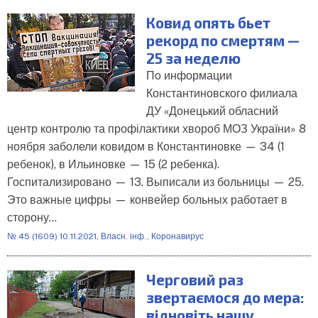
Ковид опять бьет
рекорд по смертям —
25 за неделю
По информации
Константиновского филиала
ДУ «Донецький обласний
центр контролю та профілактики хвороб МОЗ України» 8
ноября заболели ковидом в Константиновке — 34 (1
ребенок), в Ильиновке — 15 (2 ребенка).
Госпитализировано — 13. Выписали из больницы — 25.
Это важные цифры — конвейер больных работает в
сторону…
№ 45 (1609) 10.11.2021
,
Власн. інф.
,
Коронавирус
Черговий раз
звертаємося до мера:
відновіть нашу