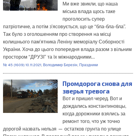
Ми вже звикли, що наша
міська влада щось таке
проголосить супер
патріотичне, а потім з’ясовується, що це “бла-бла-бла”.
Так було з оголошенням про створення на місці
колишнього пам’ятника Леніну меморіалу Соборності
України. Хоча до цього попередня влада разом з вільним
простором “ДРУЗІ” та їх міжнародними…
№ 45 (1609) 10.11.2021
,
Володимир Березін
,
Праздники
Промдорога снова для
зверья тревога
Вот и пришел черед. Вот и
дождались константиновцы,
когда дорожники взялись за
ремонт того, что уж точно
дорогой назвать нельзя — остатков грунта по улице