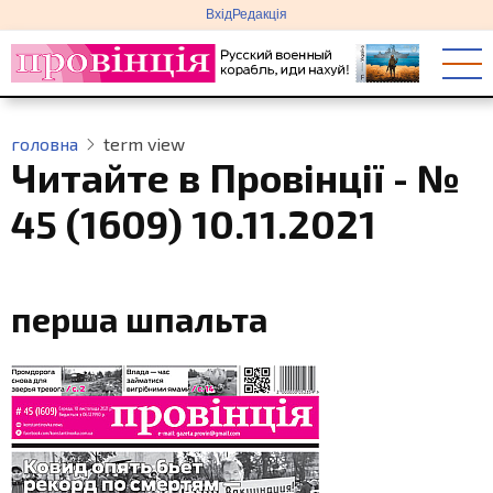
меню
Перейти
Вхід
Редакція
облікового
до
запису
основного
користувача
вмісту
головна
term view
Читайте в Провінції - №
45 (1609) 10.11.2021
перша шпальта