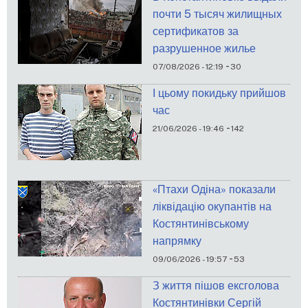
почти 5 тысяч жилищных
сертификатов за
разрушенное жилье
-
07/08/2026 - 12:19
30
І цьому покидьку прийшов
час
-
21/06/2026 - 19:46
142
«Птахи Одіна» показали
ліквідацію окупантів на
Костянтинівському
напрямку
-
09/06/2026 - 19:57
53
З життя пішов ексголова
Костянтинівки Сергій