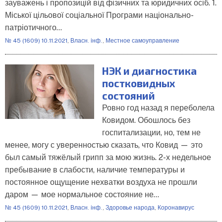
зауважень і пропозицій від фізичних та юридичних осіб. 1.
Міської цільової соціальної Програми національно-
патріотичного…
№ 45 (1609) 10.11.2021
,
Власн. інф.
,
Местное самоуправление
НЭК и диагностика
постковидных
состояний
Ровно год назад я переболела
Ковидом. Обошлось без
госпитализации, но, тем не
менее, могу с уверенностью сказать, что Ковид — это
был самый тяжёлый грипп за мою жизнь. 2-х недельное
пребывание в слабости, наличие температуры и
постоянное ощущение нехватки воздуха не прошли
даром — мое нормальное состояние не…
№ 45 (1609) 10.11.2021
,
Власн. інф.
,
Здоровье народа
,
Коронавирус