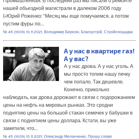
Промышленная. В последний раз мы писали о ремонте
нашей объездной магистрали в далеком 2006 году
(«Юрий Роженко: “Месяц мы еще помучаемся, а потом
пустим фуры по…
№ 45 (1609) 10.11.2021
,
Володимир Березін
,
Благоустрій
,
Стройплощадка
А у нас в квартире газ!
А у вас?
А у нас дрова. А у нас уголь. А
мы просто топим нашу печку
чем попало. Так дешевле.
Конечно, прикольно
наблюдать, как дрова дорожают в связи с подорожанием
цены на нефть на мировых рынках. Это сродни
поднятию цены на большой стакан семечек у бабушки в
связи с поднятием цены доллара. Кстати, вы уже
заметили, что…
№ 45 (1609) 10.11.2021
,
Олександр Меланченко
,
Прошу слова!