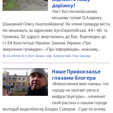
доріжку!
Лист Костянтинівському
міському голові О.Азарову.
Шановний Олегу Анатолійовичу! Як члени громади міста,
які мешкають за адресами: вул.Європейська, 44 і 46, та
Громова, 32, вдруге звертаємось до Вас. Відповідно до
ст.34 Конституції України, Законів України «Про
звернення громадян», «Про Інформацію», кожному…
№ 45 (1609) 10.11.2021
,
Власн. інф.
,
Благоустрій
,
Глас народа
Наше Привокзалье
глазами блогера
«Впечатления мои таковы, что
городу не хватает уюта и
инфраструктуры», - начинает
свой рассказ о нашем городе
молодой видеоблогер Богдан Суворов. Судя по всему,