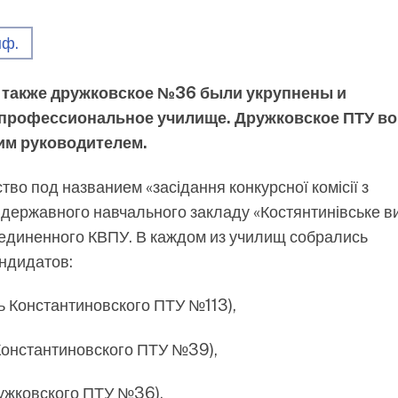
нф.
а также дружковское №36 были укрупнены и
 профессиональное училище. Дружковское ПТУ в
им руководителем.
во под названием «засідання конкурсної комісії з
 державного навчального закладу «Костянтинівське 
ъединенного КВПУ. В каждом из училищ собрались
андидатов:
ь Константиновского ПТУ №113),
Константиновского ПТУ №39),
ужковского ПТУ №36).