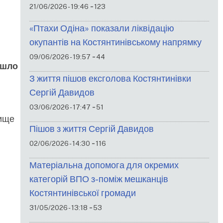
-
21/06/2026 - 19:46
123
«Птахи Одіна» показали ліквідацію
окупантів на Костянтинівському напрямку
-
09/06/2026 - 19:57
44
ошло
З життя пішов ексголова Костянтинівки
Сергій Давидов
-
03/06/2026 - 17:47
51
вище
Пішов з життя Сергій Давидов
-
02/06/2026 - 14:30
116
Матеріальна допомога для окремих
категорій ВПО з-поміж мешканців
Костянтинівської громади
-
31/05/2026 - 13:18
53