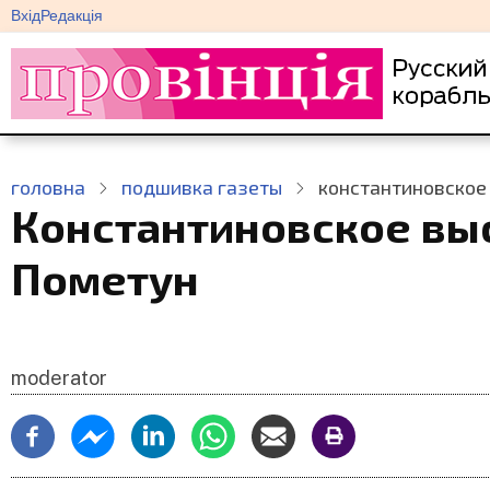
меню
Перейти
Вхід
Редакція
облікового
до
запису
основного
користувача
вмісту
головна
подшивка газеты
константиновское
Константиновское вы
Пометун
moderator