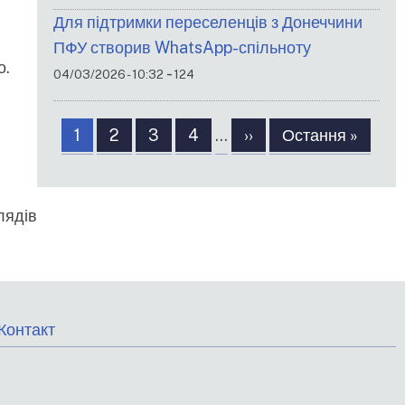
Для підтримки переселенців з Донеччини
ПФУ створив WhatsApp-спільноту
о.
-
04/03/2026 - 10:32
124
Розбивка
Сторінка
1
Сторінка
2
Сторінка
3
Сторінка
4
…
Наступна
››
Остання
Остання »
на
сторінка
сторінка
сторінки
лядів
меню
Контакт
нижнього