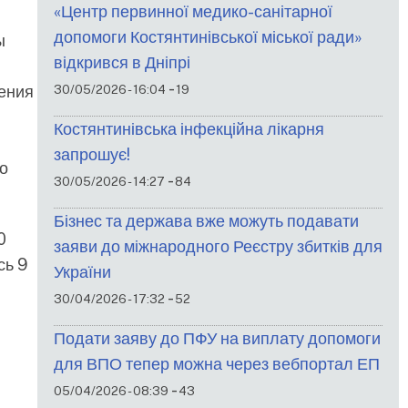
«Центр первинної медико-санітарної
допомоги Костянтинівської міської ради»
ы
відкрився в Дніпрі
-
жения
30/05/2026 - 16:04
19
Костянтинівська інфекційна лікарня
запрошує!
о
-
30/05/2026 - 14:27
84
Бізнес та держава вже можуть подавати
0
заяви до міжнародного Реєстру збитків для
сь 9
України
-
30/04/2026 - 17:32
52
Подати заяву до ПФУ на виплату допомоги
для ВПО тепер можна через вебпортал ЕП
-
05/04/2026 - 08:39
43