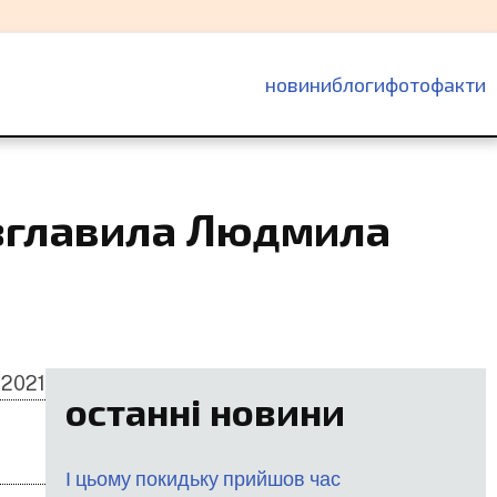
основна
новини
блоги
фотофакти
навіґація
зглавила Людмила
 2021
останні новини
І цьому покидьку прийшов час