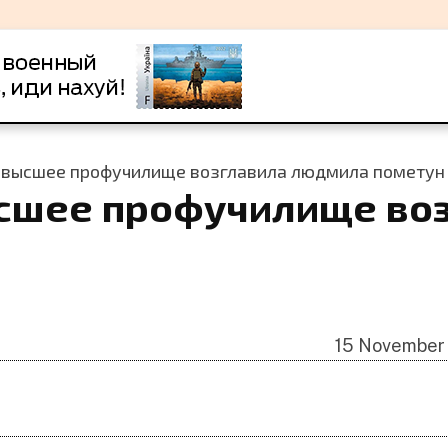
 высшее профучилище возглавила людмила пометун
сшее профучилище во
15 November