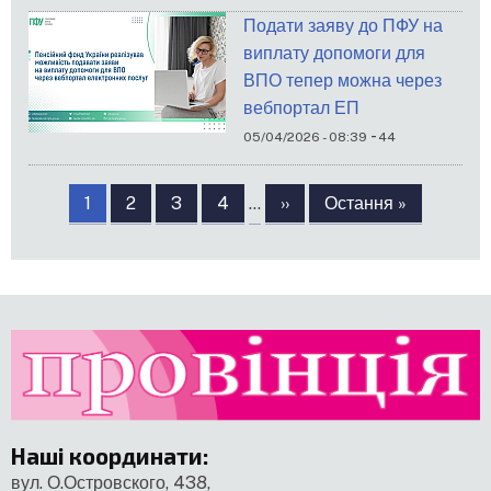
Подати заяву до ПФУ на
виплату допомоги для
ВПО тепер можна через
вебпортал ЕП
-
05/04/2026 - 08:39
44
Розбивка
на
Сторінка
1
Сторінка
2
Сторінка
3
Сторінка
4
…
Наступна
››
Остання
Остання »
сторінки
сторінка
сторінка
Наші координати
:
вул. О.Островского, 438,