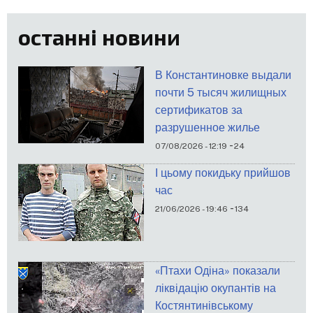
останні новини
В Константиновке выдали
почти 5 тысяч жилищных
сертификатов за
разрушенное жилье
-
07/08/2026 - 12:19
24
І цьому покидьку прийшов
час
-
21/06/2026 - 19:46
134
«Птахи Одіна» показали
ліквідацію окупантів на
Костянтинівському