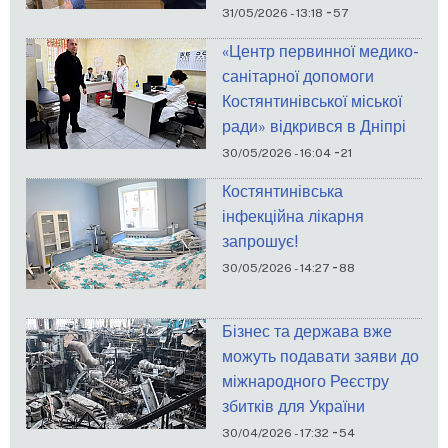
-
31/05/2026 - 13:18
57
«Центр первинної медико-
санітарної допомоги
Костянтинівської міської
ради» відкрився в Дніпрі
-
30/05/2026 - 16:04
21
Костянтинівська
інфекційна лікарня
запрошує!
-
30/05/2026 - 14:27
88
Бізнес та держава вже
можуть подавати заяви до
міжнародного Реєстру
збитків для України
-
30/04/2026 - 17:32
54