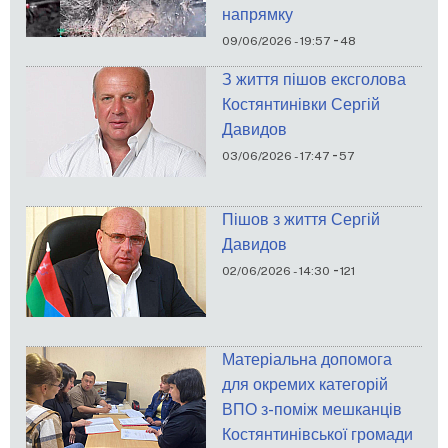
напрямку
-
09/06/2026 - 19:57
48
З життя пішов ексголова
Костянтинівки Сергій
Давидов
-
03/06/2026 - 17:47
57
Пішов з життя Сергій
Давидов
-
02/06/2026 - 14:30
121
Матеріальна допомога
для окремих категорій
ВПО з-поміж мешканців
Костянтинівської громади