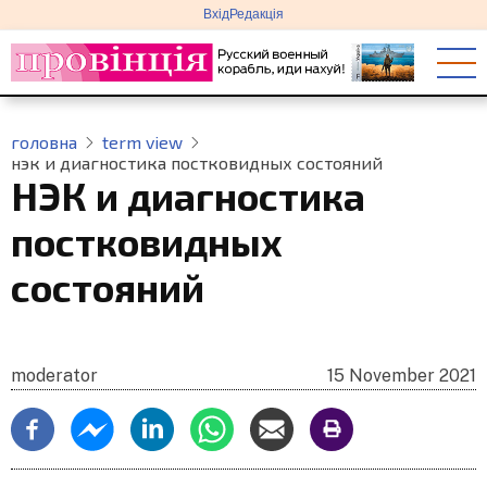
меню
Перейти
Вхід
Редакція
облікового
до
запису
основного
користувача
вмісту
головна
term view
нэк и диагностика постковидных состояний
НЭК и диагностика
постковидных
состояний
moderator
15 November 2021