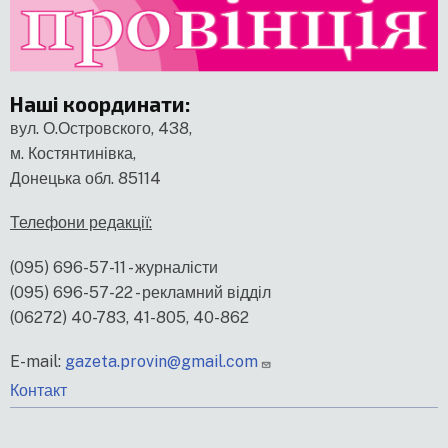
Наші координати
:
вул. О.Островского, 438,
м. Костянтинівка,
Донецька обл. 85114
Телефони редакції:
(095) 696-57-11 - журналісти
(095) 696-57-22 - рекламний відділ
(06272) 40-783, 41-805, 40-862
E-mail:
gazeta.provin@gmail.com
меню
Контакт
нижнього