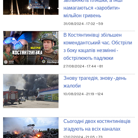
звільняють пляшки, а інші
намагаються «заробити»
мільйон гривень
-
31/08/2024 - 17:02
59
В Костянтинівці збільшен
комендантський час. Обстріли
з боку кацапів незмінні -
обстрілюють падлюки
-
27/08/2024 - 17:44
81
Знову трагедія, знову - день
жалоби
-
10/08/2024 - 21:19
124
Сьогодні двох костянтинівців
згадують на всіх каналах
-
17/07/2024 - 21:05
73