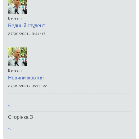
Berezin
Бедный студент
-
27/09/2021 - 13:41
17
Berezin
Новини жовтня
-
27/09/2021 - 13:28
22
Розбивка
Попередня
‹‹
на
сторінка
Сторінка 3
сторінки
Наступна
››
сторінка