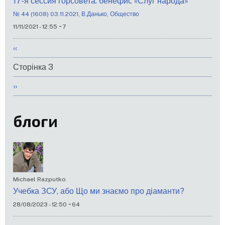
17-я сессия горсовета: бенефис «Слуг народа»
№ 44 (1608) 03.11.2021
,
В.Данько
,
Общество
-
11/11/2021 - 12:55
7
Розбивка
Попередня
‹‹
на
сторінка
Сторінка 3
сторінки
Наступна
››
сторінка
блоги
Michael Razputko
Учебка ЗСУ, або Що ми знаємо про діаманти?
-
28/08/2023 - 12:50
64