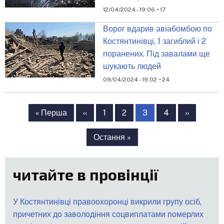
-
12/04/2024 - 19:06
17
Ворог вдарив авіабомбою по
Костянтинівці, 1 загиблий і 2
поранених. Під завалами ще
шукають людей
-
09/04/2024 - 19:02
24
Розбивка
на
Перша
« Перша
Попередня
‹‹
Сторінка
1
Сторінка
2
Сторінка
3
Сторінка
4
Наступна
››
сторінки
сторінка
сторінка
сторінка
Остання
Остання »
сторінка
читайте в провінції
У Костянтинівці правоохоронці викрили групу осіб,
причетних до заволодіння соцвиплатами померлих