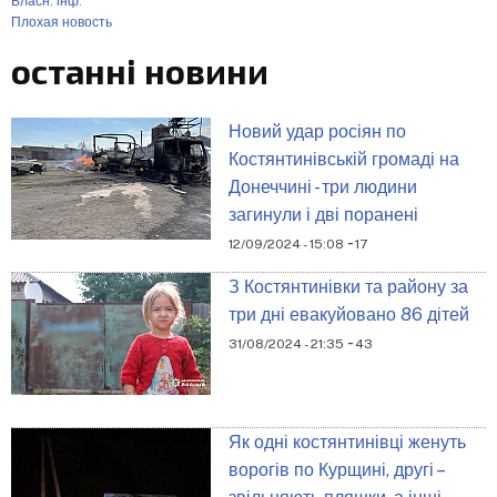
Власн. інф.
Плохая новость
останні новини
Новий удар росіян по
Костянтинівській громаді на
Донеччині - три людини
загинули і дві поранені
-
12/09/2024 - 15:08
17
З Костянтинівки та району за
три дні евакуйовано 86 дітей
-
31/08/2024 - 21:35
43
Як одні костянтинівці женуть
ворогів по Курщині, другі –