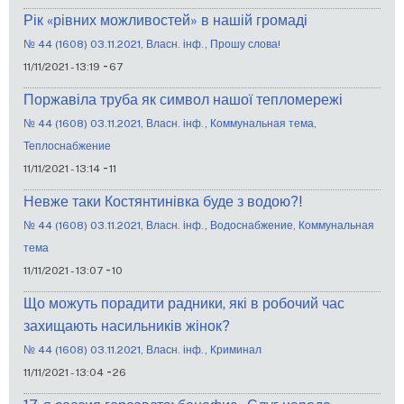
Рік «рівних можливостей» в нашій громаді
№ 44 (1608) 03.11.2021
,
Власн. інф.
,
Прошу слова!
-
11/11/2021 - 13:19
67
Поржавіла труба як символ нашої тепломережі
№ 44 (1608) 03.11.2021
,
Власн. інф.
,
Коммунальная тема
,
Теплоснабжение
-
11/11/2021 - 13:14
11
Невже таки Костянтинівка буде з водою?!
№ 44 (1608) 03.11.2021
,
Власн. інф.
,
Водоснабжение
,
Коммунальная
тема
-
11/11/2021 - 13:07
10
Що можуть порадити радники, які в робочий час
захищають насильників жінок?
№ 44 (1608) 03.11.2021
,
Власн. інф.
,
Криминал
-
11/11/2021 - 13:04
26