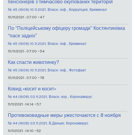
пенсіонерів з тимчасово окупованих територій
№ 45 (1609) 10.11.2021
,
Власн. інф.
,
Коррупция
,
Криминал
-
15/11/2021 - 07:00
47
По “Поліцейському офіцеру громади” Костянтинівка
“пасе задніх”
№ 45 (1609) 10.11.2021
,
Власн. інф.
,
Криминал
-
15/11/2021 - 07:00
54
Как спасти животинку?
№ 45 (1609) 10.11.2021
,
Власн. інф.
,
Фотофакт
-
15/11/2021 - 07:00
78
Ковид «косит и косит»
№ 44 (1608) 03.11.2021
,
Власн. кор.
,
Коронавирус
-
11/11/2021 - 14:14
57
Противоковидные меры ужесточаются с 8 ноября
№ 44 (1608) 03.11.2021
,
В.Данько
,
Коронавирус
-
11/11/2021 - 14:10
52