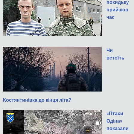
покидьку
прийшов
час
Чи
встоїть
Костянтинівка до кінця літа?
«Птахи
Одіна»
показали