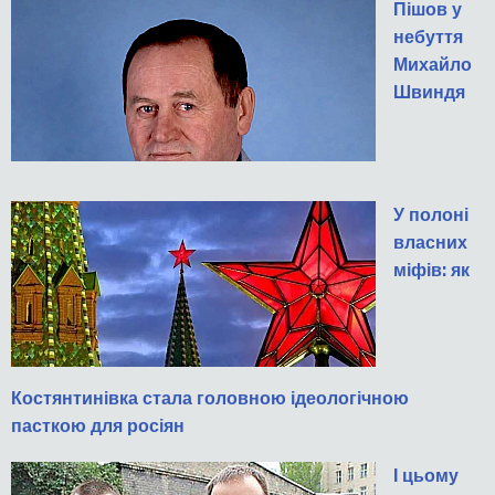
Пішов у
небуття
Михайло
Швиндя
У полоні
власних
міфів: як
Костянтинівка стала головною ідеологічною
пасткою для росіян
І цьому