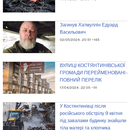
Загинув Хатмуллін Едуард
Васильович
-
02/05/2024 - 20:51
145
ВУЛИЦІ КОСТЯНТИНІВСЬКОЇ
ГРОМАДИ ПЕРЕЙМЕНОВАНІ -
ПОВНИЙ ПЕРЕЛІК
-
17/04/2024 - 22:05
111
У Костянтинівці після
російського обстрілу 9 квітня
під завалами будинку знайшли
тіла матері та хлопчика