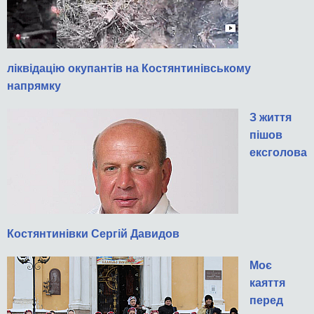
ліквідацію окупантів на Костянтинівському
напрямку
З життя
пішов
ексголова
Костянтинівки Сергій Давидов
Моє
каяття
перед