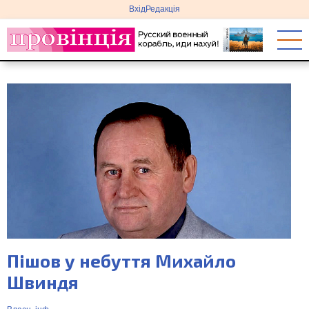
меню
Перейти
Вхід
Редакція
облікового
до
запису
основного
користувача
вмісту
Пішов у небуття Михайло
Швиндя