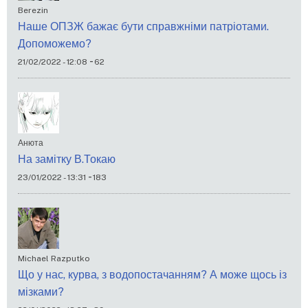
Berezin
Наше ОПЗЖ бажає бути справжніми патріотами.
Допоможемо?
-
21/02/2022 - 12:08
62
Анюта
На замітку В.Токаю
-
23/01/2022 - 13:31
183
Michael Razputko
Що у нас, курва, з водопостачанням? А може щось із
мізками?