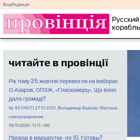
меню
Перейти
Вхід
Редакція
облікового
до
запису
основного
користувача
вмісту
читайте в провінції
Рік тому 25 жовтня перемогли на виборах
О.Азаров, ОПЗЖ, «Гласкомерц». Що воно
дало громаді?
№ 43 (1607) 27.10.2021
,
Володимир Березін
,
Местное
самоуправление
-
10/11/2021 - 11:11
66
Проезд в маршрутке - по 10. Готовы?