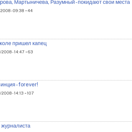
рова, Мартыничева, Разумный - покидают свои места
-
/2008 - 09:38
44
коле пришел капец
-
/2008 - 14:47
63
инция - forever!
-
2008 - 14:13
107
 журналиста