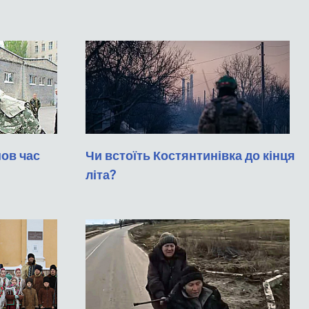
шов час
Чи встоїть Костянтинівка до кінця
літа?