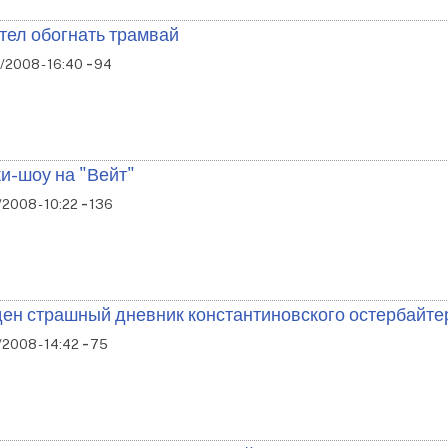
тел обогнать трамвай
-
/2008 - 16:40
94
и-шоу на "Вейт"
-
2008 - 10:22
136
ен страшный дневник константиновского остербайте
-
2008 - 14:42
75