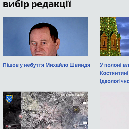
вибір редакції
Пішов у небуття Михайло Швиндя
У полоні вл
Костянтині
ідеологічн