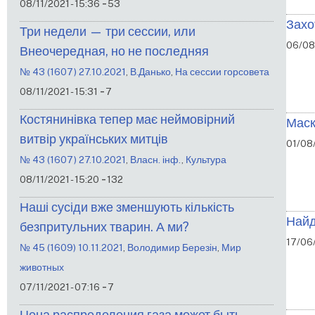
-
08/11/2021 - 15:36
53
Захо
Три недели — три сессии, или
06/08
Внеочередная, но не последняя
№ 43 (1607) 27.10.2021
,
В.Данько
,
На сессии горсовета
-
08/11/2021 - 15:31
7
Костянинівка тепер має неймовірний
Маск
витвір українських митців
01/08/
№ 43 (1607) 27.10.2021
,
Власн. інф.
,
Культура
-
08/11/2021 - 15:20
132
Наші сусіди вже зменшують кількість
Найд
безпритульних тварин. А ми?
17/06/
№ 45 (1609) 10.11.2021
,
Володимир Березін
,
Мир
животных
-
07/11/2021 - 07:16
7
Цена распределения газа может быть