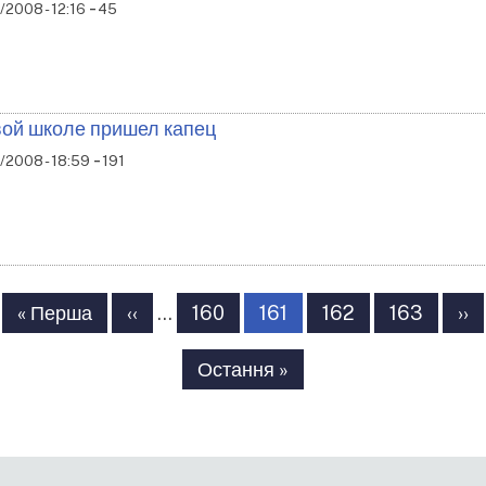
-
2008 - 12:16
45
ой школе пришел капец
-
/2008 - 18:59
191
збивка
Перша
« Перша
Попередня
‹‹
…
Сторінка
160
Сторінка
161
Сторінка
162
Сторінка
163
На
››
рінки
сторінка
сторінка
сто
Остання
Остання »
сторінка