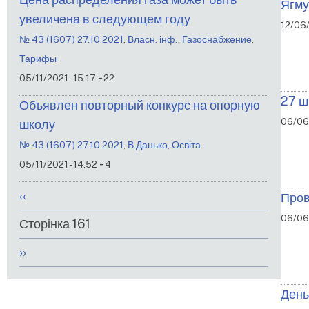
Ягму
увеличена в следующем году
12/06
№ 43 (1607) 27.10.2021
,
Власн. інф.
,
Газоснабжение
,
Тарифы
-
05/11/2021 - 15:17
22
27 ш
Объявлен повторный конкурс на опорную
06/06
школу
№ 43 (1607) 27.10.2021
,
В.Данько
,
Освіта
-
05/11/2021 - 14:52
4
Розбивка
Попередня
‹‹
Пров
на
сторінка
06/06/
Сторінка 161
сторінки
Наступна
››
сторінка
День