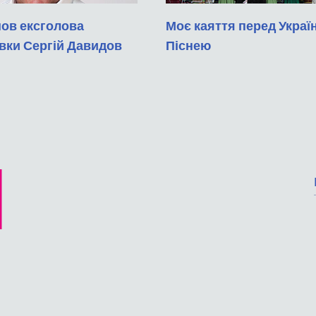
шов ексголова
Моє каяття перед Укра
вки Сергій Давидов
Піснею