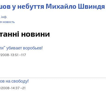
шов у небуття Михайло Швиндя
 інф.
я новость
танні новини
ти" убивает воробьев!
-
2008 - 13:51
117
ов на свободу!
-
/2008 - 14:37
21