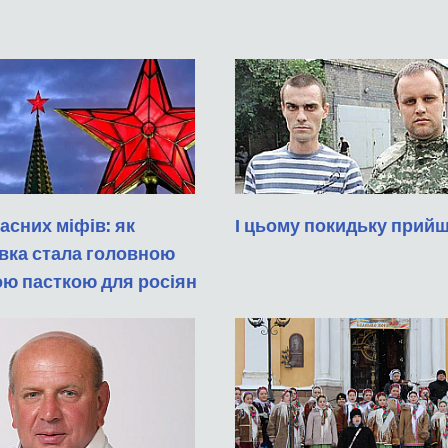
асних міфів: як
І цьому покидьку прий
вка стала головною
ою пасткою для росіян