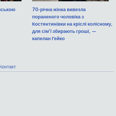
їнською
70-річна жінка вивезла
пораненого чоловіка з
Костянтинівки на кріслі колісному,
для сім’ї збирають гроші, —
капелан Гейко
меню
Контакт
нижнього
колонтитулу