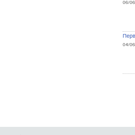
06/06/
Перв
04/06
Ро
на
сто