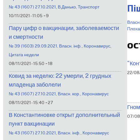
Пі
№ 43 (1607) 27.10.2021
,
В.Данько
,
Транспорт
-
10/11/2021 - 11:05
9
Власн.
Пару цифр о вакцинации, заболеваемости
Плоха
и смертности
ос
№ 39 (1603) 29.09.2021
,
Власн. інф.
,
Коронавирус
,
Цитата недели
-
"Кон
08/11/2021 - 15:50
18
22/08/
Ковид за неделю: 22 умерли, 2 грудных
младенца заболели
№ 43 (1607) 27.10.2021
,
Власн. кор.
,
Коронавирус
-
08/11/2021 - 15:40
27
Гном
В Константиновке открыт дополнительный
07/08
пункт вакцинации
№ 43 (1607) 27.10.2021
,
Власн. інф.
,
Коронавирус