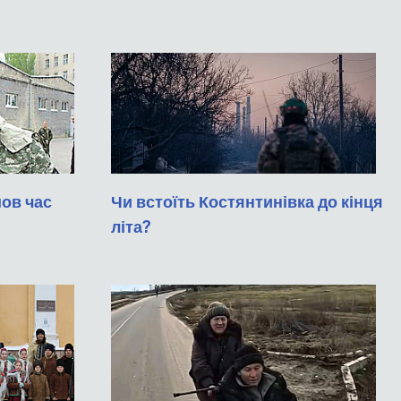
шов час
Чи встоїть Костянтинівка до кінця
літа?