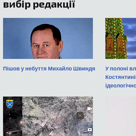
вибір редакції
Пішов у небуття Михайло Швиндя
У полоні вл
Костянтині
ідеологічн