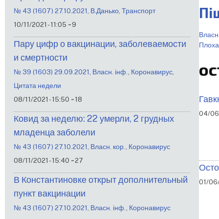
Пі
№ 43 (1607) 27.10.2021
,
В.Данько
,
Транспорт
-
10/11/2021 - 11:05
9
Власн.
Пару цифр о вакцинации, заболеваемости
Плоха
и смертности
ос
№ 39 (1603) 29.09.2021
,
Власн. інф.
,
Коронавирус
,
Цитата недели
-
Гавк
08/11/2021 - 15:50
18
04/06
Ковид за неделю: 22 умерли, 2 грудных
младенца заболели
№ 43 (1607) 27.10.2021
,
Власн. кор.
,
Коронавирус
-
08/11/2021 - 15:40
27
Осто
В Константиновке открыт дополнительный
01/06/
пункт вакцинации
№ 43 (1607) 27.10.2021
,
Власн. інф.
,
Коронавирус