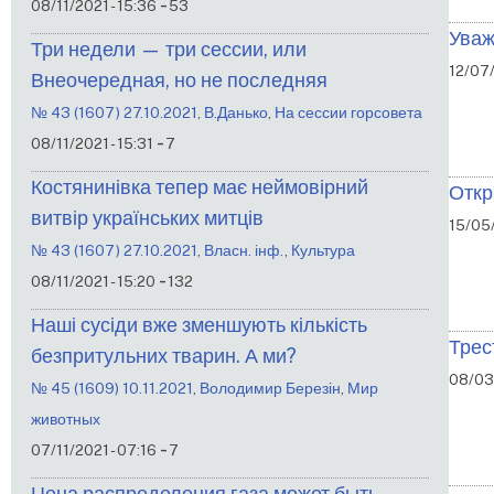
-
08/11/2021 - 15:36
53
Уваж
Три недели — три сессии, или
12/07/
Внеочередная, но не последняя
№ 43 (1607) 27.10.2021
,
В.Данько
,
На сессии горсовета
-
08/11/2021 - 15:31
7
Костянинівка тепер має неймовірний
Откр
витвір українських митців
15/05/
№ 43 (1607) 27.10.2021
,
Власн. інф.
,
Культура
-
08/11/2021 - 15:20
132
Наші сусіди вже зменшують кількість
Трес
безпритульних тварин. А ми?
08/03
№ 45 (1609) 10.11.2021
,
Володимир Березін
,
Мир
животных
-
07/11/2021 - 07:16
7
Цена распределения газа может быть