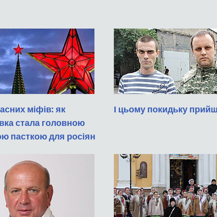
асних міфів: як
І цьому покидьку прий
вка стала головною
ою пасткою для росіян