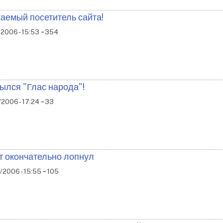
аемый посетитель сайта!
-
2006 - 15:53
354
ылся "Глас народа"!
-
2006 - 17:24
33
т окончательно лопнул
-
/2006 - 15:55
105