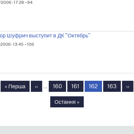
-
2006 - 17:28
94
ор Шуфрич выступит в ДК "Октябрь"
-
2006 - 13:45
106
збивка
Перша
« Перша
Попередня
‹‹
…
Сторінка
160
Сторінка
161
Сторінка
162
Сторінка
163
На
››
рінки
сторінка
сторінка
сто
Остання
Остання »
сторінка