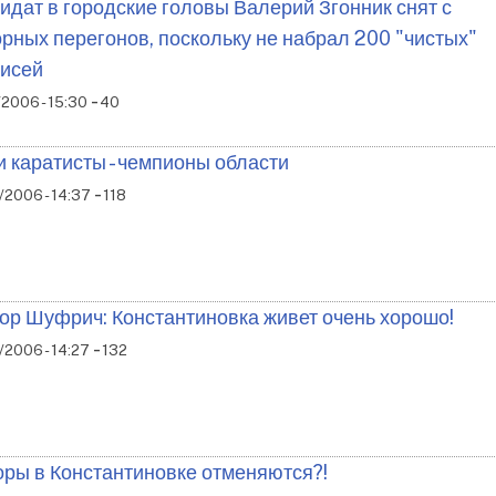
идат в городские головы Валерий Згонник снят с
рных перегонов, поскольку не набрал 200 "чистых"
исей
-
2006 - 15:30
40
 каратисты - чемпионы области
-
/2006 - 14:37
118
ор Шуфрич: Константиновка живет очень хорошо!
-
2006 - 14:27
132
ры в Константиновке отменяются?!