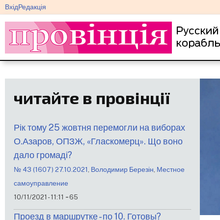
меню
Перейти
Вхід
Редакція
облікового
до
запису
основного
користувача
вмісту
читайте в провінції
Рік тому 25 жовтня перемогли на виборах
О.Азаров, ОПЗЖ, «Гласкомерц». Що воно
дало громаді?
№ 43 (1607) 27.10.2021
,
Володимир Березін
,
Местное
самоуправление
-
10/11/2021 - 11:11
65
Проезд в маршрутке - по 10. Готовы?