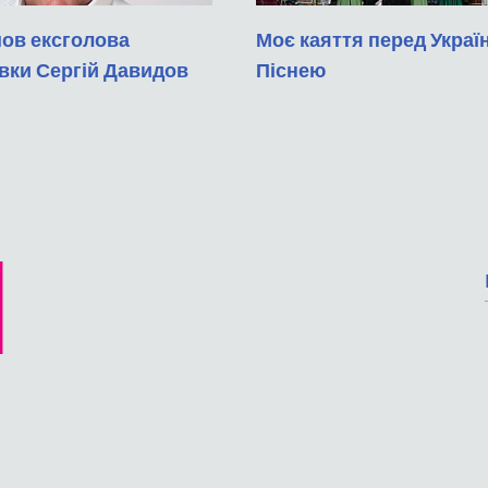
шов ексголова
Моє каяття перед Укра
вки Сергій Давидов
Піснею