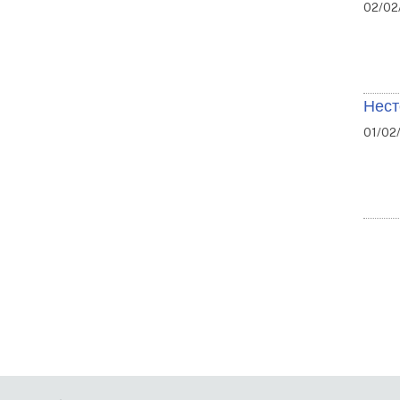
02/02/
Нест
01/02/
Ро
на
сто