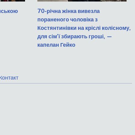
їнською
70-річна жінка вивезла
пораненого чоловіка з
Костянтинівки на кріслі колісному,
для сім’ї збирають гроші, —
капелан Гейко
меню
Контакт
нижнього
колонтитулу