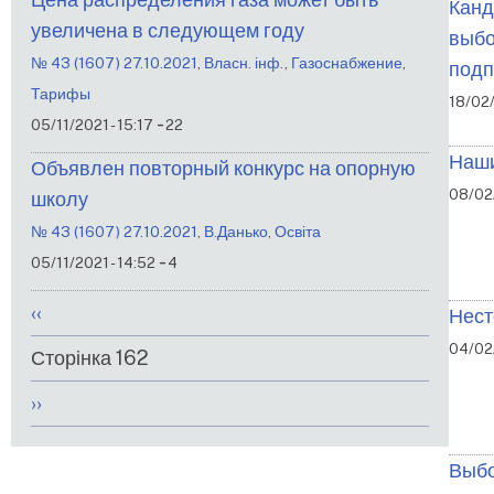
Канд
увеличена в следующем году
выбо
№ 43 (1607) 27.10.2021
,
Власн. інф.
,
Газоснабжение
,
подп
Тарифы
18/02/
-
05/11/2021 - 15:17
22
Наши
Объявлен повторный конкурс на опорную
08/02
школу
№ 43 (1607) 27.10.2021
,
В.Данько
,
Освіта
-
05/11/2021 - 14:52
4
Розбивка
Попередня
‹‹
Нест
на
сторінка
04/02/
Сторінка 162
сторінки
Наступна
››
сторінка
Выбо