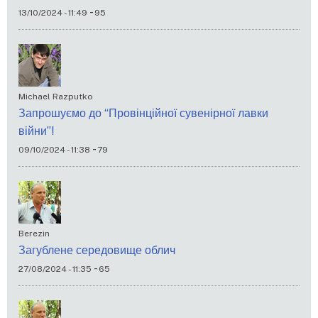
-
13/10/2024 - 11:49
95
Michael Razputko
Запрошуємо до “Провінційної сувенірної лавки
війни”!
-
09/10/2024 - 11:38
79
Berezin
Загублене середовище облич
-
27/08/2024 - 11:35
65