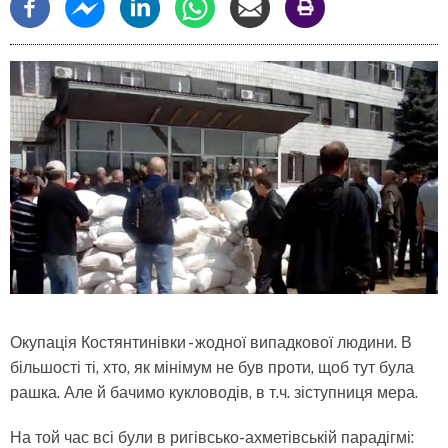
Окупація Костянтинівки - жодної випадкової людини. В
більшості ті, хто, як мінімум не був проти, щоб тут була
рашка. Але й бачимо кукловодів, в т.ч. зіступниця мера.
На той час всі були в ригівсько-ахметівській парадігмі: