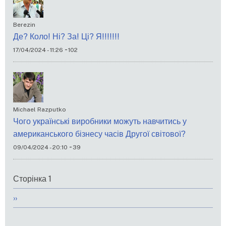
Berezin
Де? Коло! Ні? За! Ці? Я!!!!!!!
-
17/04/2024 - 11:26
102
Michael Razputko
Чого українські виробники можуть навчитись у
американського бізнесу часів Другої світової?
-
09/04/2024 - 20:10
39
Розбивка
Сторінка 1
на
Наступна
››
сторінки
сторінка