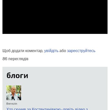
Щоб додати коментар,
увійдіть
або
зареєструйтесь
86 переглядів
блоги
Berezin
Хто скучив за Костянтинівкою - ловіть відео з