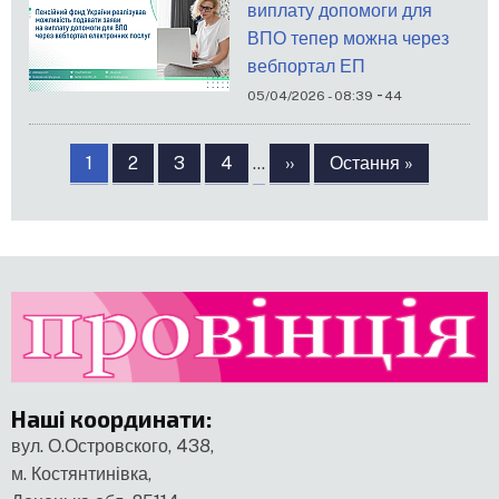
виплату допомоги для
ВПО тепер можна через
вебпортал ЕП
-
05/04/2026 - 08:39
44
Розбивка
на
Сторінка
1
Сторінка
2
Сторінка
3
Сторінка
4
…
Наступна
››
Остання
Остання »
сторінки
сторінка
сторінка
Наші координати
:
вул. О.Островского, 438,
м. Костянтинівка,