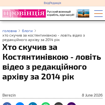
меню
Перейти
Вхід
Редакція
облікового
до
запису
основного
користувача
вмісту
головна
блоги
хто скучив за костянтинівкою - ловіть відео з
редакційного архіву за 2014 рік
Хто скучив за
Костянтинівкою - ловіть
відео з редакційного
архіву за 2014 рік
Berezin
8 June 2026