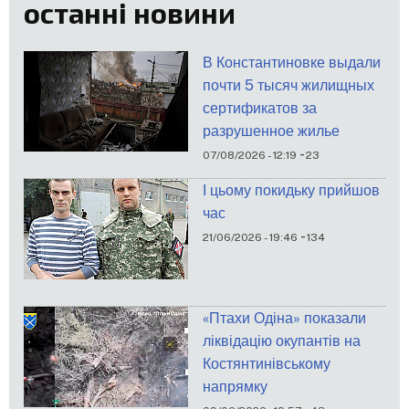
останні новини
В Константиновке выдали
почти 5 тысяч жилищных
сертификатов за
разрушенное жилье
-
07/08/2026 - 12:19
23
І цьому покидьку прийшов
час
-
21/06/2026 - 19:46
134
«Птахи Одіна» показали
ліквідацію окупантів на
Костянтинівському
напрямку