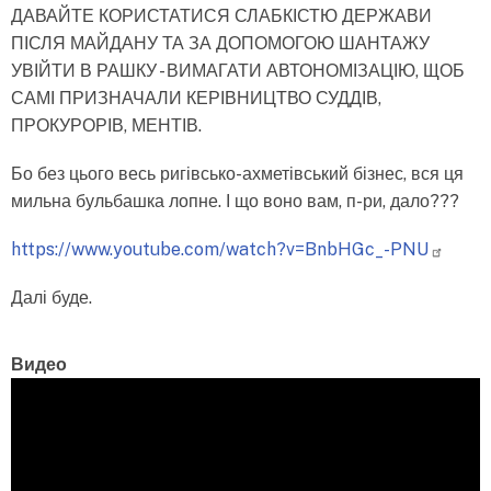
ДАВАЙТЕ КОРИСТАТИСЯ СЛАБКІСТЮ ДЕРЖАВИ
ПІСЛЯ МАЙДАНУ ТА ЗА ДОПОМОГОЮ ШАНТАЖУ
УВІЙТИ В РАШКУ - ВИМАГАТИ АВТОНОМІЗАЦІЮ, ЩОБ
САМІ ПРИЗНАЧАЛИ КЕРІВНИЦТВО СУДДІВ,
ПРОКУРОРІВ, МЕНТІВ.
Бо без цього весь ригівсько-ахметівський бізнес, вся ця
мильна бульбашка лопне. І що воно вам, п-ри, дало???
https://www.youtube.com/watch?v=BnbHGc_-PNU
Далі буде.
Видео