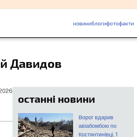
основна
новини
блоги
фотофакти
навіґація
ій Давидов
 2026
останні новини
Ворог вдарив
авіабомбою по
Костянтинівці, 1