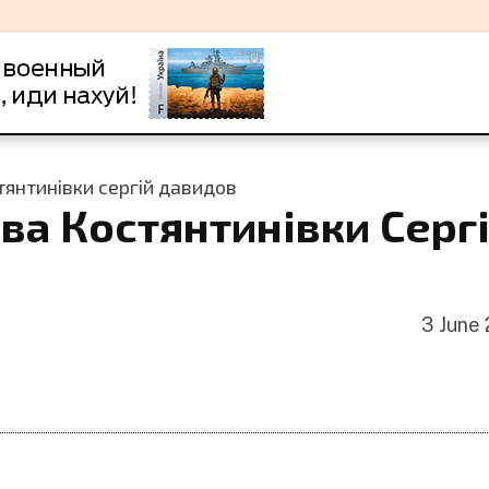
тянтинівки сергій давидов
ова Костянтинівки Серг
3 June