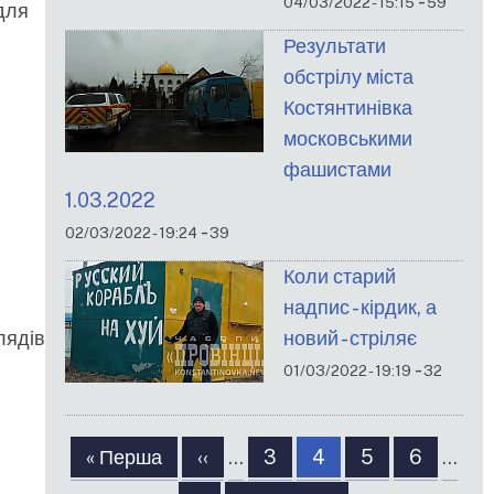
-
04/03/2022 - 15:15
59
для
Результати
обстрілу міста
Костянтинівка
московськими
фашистами
1.03.2022
-
02/03/2022 - 19:24
39
Коли старий
надпис - кірдик, а
новий - стріляє
лядів
-
01/03/2022 - 19:19
32
Розбивка
Перша
« Перша
Попередня
‹‹
…
Сторінка
3
Сторінка
4
Сторінка
5
Сторінка
6
…
на
сторінка
сторінка
сторінки