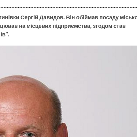
тинівки Сергій Давидов. Він обіймав посаду міськ
ацював на місцевих підприємства, згодом став
ів”.