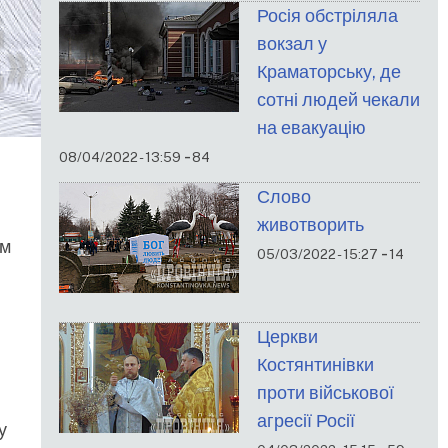
Росія обстріляла
вокзал у
Краматорську, де
сотні людей чекали
на евакуацію
-
08/04/2022 - 13:59
84
Слово
животворить
ім
-
05/03/2022 - 15:27
14
Церкви
Костянтинівки
проти військової
агресії Росії
у