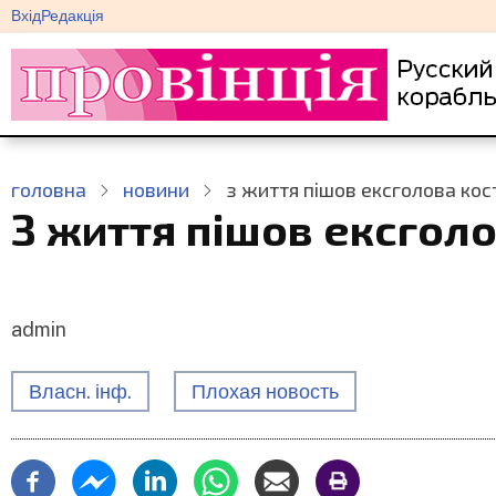
меню
Перейти
Вхід
Редакція
облікового
до
запису
основного
користувача
вмісту
головна
новини
з життя пішов ексголова кос
З життя пішов ексгол
admin
Власн. інф.
Плохая новость