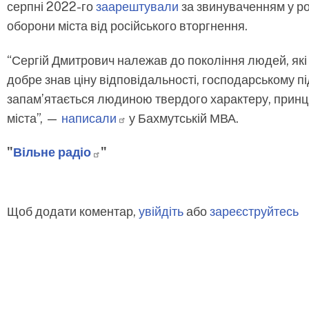
серпні 2022-го
заарештували
за звинуваченням у ро
оборони міста від російського вторгнення.
“Сергій Дмитрович належав до покоління людей, які 
добре знав ціну відповідальності, господарському п
запам’ятається людиною твердого характеру, принци
міста”,
—
написали
у Бахмутській МВА.
"
Вільне
радіо
"
Щоб додати коментар,
увійдіть
або
зареєструйтесь