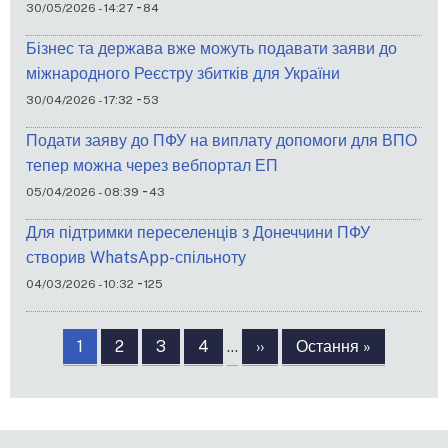
-
30/05/2026 - 14:27
84
Бізнес та держава вже можуть подавати заяви до
міжнародного Реєстру збитків для України
-
30/04/2026 - 17:32
53
Подати заяву до ПФУ на виплату допомоги для ВПО
тепер можна через вебпортал ЕП
-
05/04/2026 - 08:39
43
Для підтримки переселенців з Донеччини ПФУ
створив WhatsApp-спільноту
-
04/03/2026 - 10:32
125
Розбивка
на
Сторінка
1
Сторінка
2
Сторінка
3
Сторінка
4
…
Наступна
››
Остання
Остання »
сторінки
сторінка
сторінка