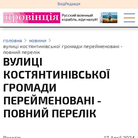
меню
Перейти
Вхід
Редакція
облікового
до
запису
основного
користувача
вмісту
головна
новини
вулиці костянтинівської громади перейменовані -
повний перелік
ВУЛИЦІ
КОСТЯНТИНІВСЬКОЇ
ГРОМАДИ
ПЕРЕЙМЕНОВАНІ -
ПОВНИЙ ПЕРЕЛІК