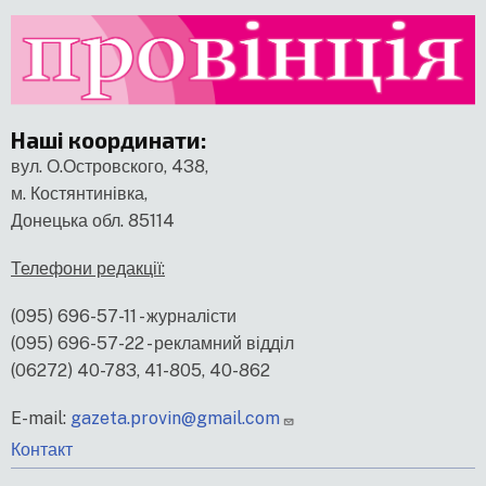
Наші координати
:
вул. О.Островского, 438,
м. Костянтинівка,
Донецька обл. 85114
Телефони редакції:
(095) 696-57-11 - журналісти
(095) 696-57-22 - рекламний відділ
(06272) 40-783, 41-805, 40-862
E-mail:
gazeta.provin@gmail.com
меню
Контакт