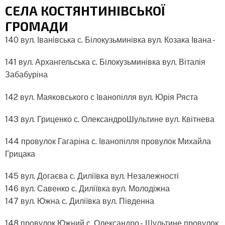
СЕЛА КОСТЯНТИНІВСЬКОЇ
ГРОМАДИ
140 вул. Іванівська с. Білокузьминівка вул. Козака Івана -
141 вул. Архангельська с. Білокузьминівка вул. Віталія
Забабуріна
142 вул. Маяковського с Іванопілля вул. Юрія Ряста
143 вул. Гриценко с. ОлександроШультине вул. Квітнева
144 провулок Гагаріна с. Іванопілля провулок Михайла
Грицака
145 вул. Догаєва с. Диліївка вул. Незалежності
146 вул. Савенко с. Диліївка вул. Молодіжна
147 вул. Южна с. Диліївка вул. Південна
148 провулок Южний с. Олександро - Шультине провулок