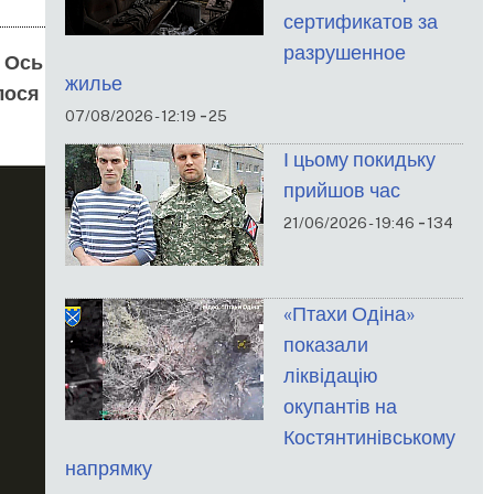
сертификатов за
разрушенное
. Ось
жилье
лося
-
07/08/2026 - 12:19
25
І цьому покидьку
прийшов час
-
21/06/2026 - 19:46
134
«Птахи Одіна»
показали
ліквідацію
окупантів на
Костянтинівському
напрямку