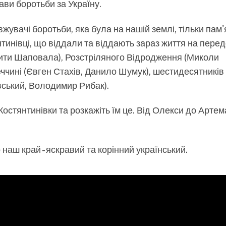
ави боротьби за Україну.
овжувачі боротьби, яка була на нашій землі, тільки пам'
инівці, що віддали та віддають зараз життя на передо
ити Шаповала), Розстріляного Відродження (Миколи
ччині (Євген Стахів, Данило Шумук), шестидесятників
вський, Володимир Рибак).
н Костянтинівки та розкажіть їм це. Від Олекси до Артем
 наш край - яскравий та корінний український.