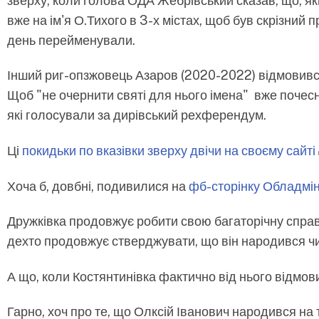
зверху, коли голова ОДА Жебрівський сказав, що, якщ
вже на ім'я О.Тихого в 3-х містах, щоб був скрізний п
день перейменували.
Інший риг-опзжовець Азаров (2020-2022) відмовив
Щоб "не очернити святі для нього імена" вже почесн
які голосували за дирівський рехферендум.
Ці
покидьки по вказівки зверху двічи на своєму
сайті
Хоча б, довбні, подивилися на
фб-сторінку Обладміні
Дружківка продовжує робити свою багаторічну справ
дехто продовжує стверджувати, що він народився чи п
А що, коли Костянтинівка фактично від нього відмо
Гарно, хоч про те, що Олксій Іванович народився на 