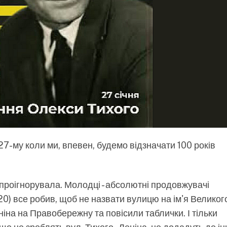
027-му коли ми, впевен, будемо відзначати 100 років
- проігнорувала. Молодці - абсолютні продовжувачі
0) все робив, щоб не назвати вулицю на ім'я Великог
іна на Правобережну та повісили таблички. І тільки