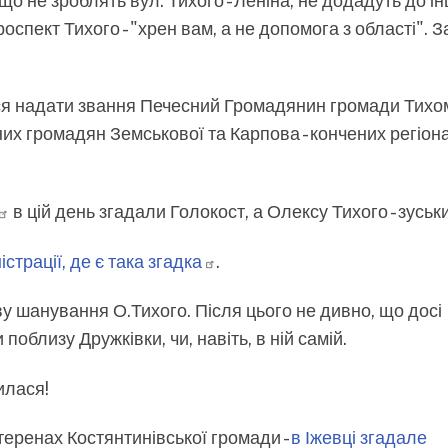
о не зроблять вул. Тихого - Леніна, не додадуть до і
роспект Тихого - "хрен вам, а не допомога з області". З
ся надати звання Печесний Громадянин громади Тихо
их громадян Земськової та Карпова - кончених регіона
в цій день згадали Голокост, а Олексу Тихого - зуськи
страції, де є така
згадка
.
у шанування О.Тихого. Після цього не дивно, що досі
облизу Дружківки, чи, навіть, в ній самій.
вилася!
теренах Костянтинівської громади -
в Іжевці згадале