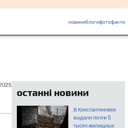
основна
новини
блоги
фотофакти
навіґація
 2025
останні новини
В Константиновке
выдали почти 5
тысяч жилищных