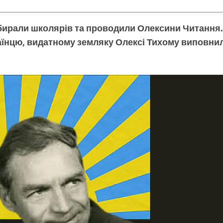
в збирали школярів та проводили Олексини Читання
раїнцю, видатному земляку Олексі Тихому виповни