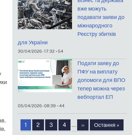
Бізнес та держава
вже можуть
подавати заяви до
міжнародного
Реєстру збитків
для України
-
30/04/2026 - 17:32
54
Подати заяву до
ПФУ на виплату
у
допомоги для ВПО
ики
тепер можна через
вебпортал ЕП
-
05/04/2026 - 08:39
44
Розбивка
ав,
Сторінка
1
Сторінка
2
Сторінка
3
Сторінка
4
…
Наступна
››
Остання
Остання »
на
ів,
сторінка
сторінка
сторінки