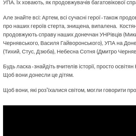
УПА. Їх ховають, як продовжувачів багатовікової спр
Але знайте всі: Артем, всі сучасні герої - також прод
про наших героїв стерта, знищена, випалена. Костянт
продовжують справу наших донеччан УНРівців (Мик
Чернявського, Василя Гайворонського), УПА на Доне
(Тихий, Стус, Дзюба), Небесна Сотня (Дмитро Черня
Будь ласка - знайдіть вчителів історії, просто освітя
Щоб вони донесли це дітям.
Щоб вони, які роз'їхалися світом, могли говорити про