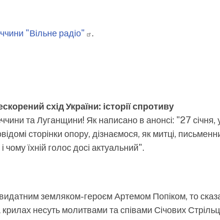
еччини "Вільне
радіо"
.
скорений схід України: історії спротиву
ини та Луганщини! Як написано в анонсі: "27 січня, 
домі сторінки опору, дізнаємося, як митці, письменн
 чому їхній голос досі актуальний".
видатним земляком-героєм Артемом Попіком, то сказ
на крилах несуть молитвами та співами Січових Стрільц