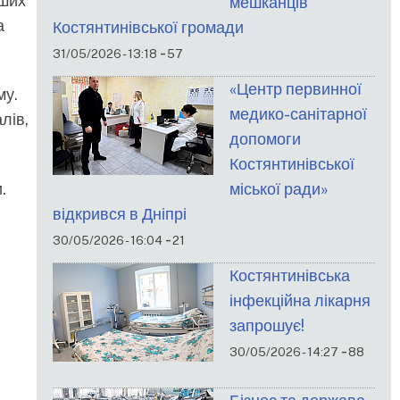
нших
мешканців
а
Костянтинівської громади
-
31/05/2026 - 13:18
57
«Центр первинної
му.
медико-санітарної
лів,
допомоги
Костянтинівської
міської ради»
.
відкрився в Дніпрі
-
30/05/2026 - 16:04
21
Костянтинівська
інфекційна лікарня
запрошує!
-
30/05/2026 - 14:27
88