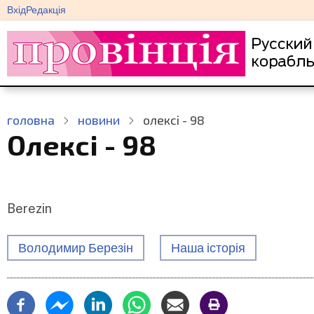
меню
Перейти
Вхід
Редакція
облікового
до
запису
основного
користувача
вмісту
головна
новини
олексі - 98
Олексі - 98
Berezin
Володимир Березін
Наша історія