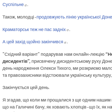
Суспільне
.
Також, молодці -
продовжують лінію української Дон
Краматорськ теж не пас
задніх
.
А цей захід щойно
закінчився
.
"Східний варіант" подарував нам онлайн-лекцію
“Не
дисидентів”,
присвячену дисидентському руху Донечч
день народження Олекси Тихого, ми розкриємо малові
та правозахисники відстоювали українську культуру, і
Закінчується цей день.
Я згадав, що коли ми прощалися з ще одним нашим 
що на Галичині бачу, як ховають хлопців - що їх, як 