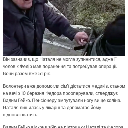
Він зазначив, що Наталя не могла зупинитися, адже її
чоловік Федір мав поранення та потребував операції.
Вони разом вже 51 рік.
Волонтери вже допомогли сім’ї дістатися медиків, станом
на вечір 10 березня Федора прооперували, стверджує
Вадим Гейко. Пенсіонеру ампутували ногу вище коліна.
Наталя лишилась у лікарні та допомагає йому
відновлюватись.
Вадим Гейко відкрив збір на підтримку Наталі та Федора,