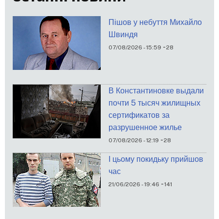
Пішов у небуття Михайло
Швиндя
-
07/08/2026 - 15:59
28
В Константиновке выдали
почти 5 тысяч жилищных
сертификатов за
разрушенное жилье
-
07/08/2026 - 12:19
28
І цьому покидьку прийшов
час
-
21/06/2026 - 19:46
141