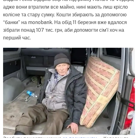
адже вони втратили все майно, нині мають лиш крісло
колісне та стару сумку. Кошти збирають за допомогою
“банки” на monobank. На обід 11 березня вже вдалося
зібрати понад 107 тис. грн, аби допомогти сім’ї хоч на
перший час.