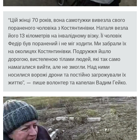
“Цій жінці 70 років, вона самотужки вивезла свого
пораненого чоловіка з Костянтинівки. Наталя везла
його 13 кілометрів на інвалідному візку. Її чоловік
Федір був поранений і не міг ходити. Ми забрали їх
на околицях Костянтинівки. Подружжя йшло
дорогою, вистеленою тілами людей, які так само
намагалися вийти, але не змогли. Над ними
носилися ворожі дрони та постійно загрожували їх
життю”, — пише волонтер та капелан Вадим Гейко.