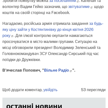
Зробити пожертву можна
за
посиланням
. Капелан та
волонтер Вадим Гейко зазначив, що
звітуватиме
щодо
коштів на своїй сторінці на Facebook.
Нагадаємо, російська армія отримала завдання
за будь-
яку ціну зайти у Костянтинівку до кінця квітня 2026
року
. Для ілюзії контролю окупанти намагаються
просочуватися в місто малими групами. Ситуацію на
місці обговорили президент Володимир Зеленський та
Головнокомандувач ЗСУ Олександр Сирський під час
поїздки до Дружківки.
В'ячеслав Попович, "
Вільне
Радіо
".
Щоб додати коментар,
увійдіть
53 перегляди
останні новини