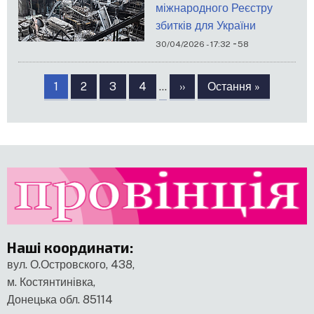
міжнародного Реєстру
збитків для України
-
30/04/2026 - 17:32
58
Розбивка
на
Сторінка
1
Сторінка
2
Сторінка
3
Сторінка
4
…
Наступна
››
Остання
Остання »
сторінки
сторінка
сторінка
Наші координати
:
вул. О.Островского, 438,
м. Костянтинівка,
Донецька обл. 85114