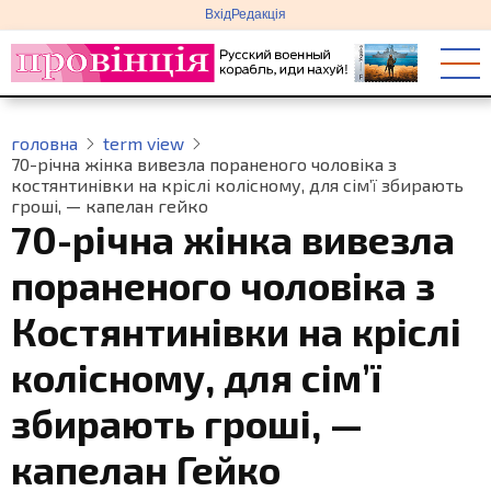
меню
Перейти
Вхід
Редакція
облікового
до
запису
основного
користувача
вмісту
головна
term view
70-річна жінка вивезла пораненого чоловіка з
костянтинівки на кріслі колісному, для сім’ї збирають
гроші, — капелан гейко
70-річна жінка вивезла
пораненого чоловіка з
Костянтинівки на кріслі
колісному, для сім’ї
збирають гроші, —
капелан Гейко