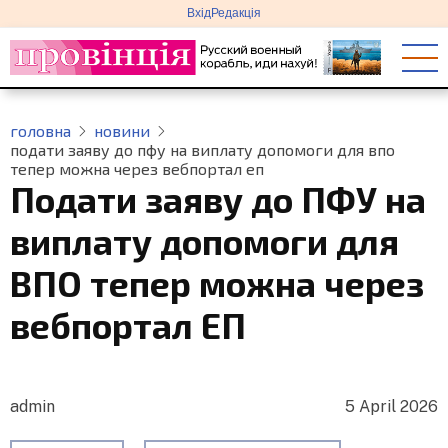
меню
Перейти
Вхід
Редакція
облікового
до
запису
основного
користувача
вмісту
головна
новини
подати заяву до пфу на виплату допомоги для впо
тепер можна через вебпортал еп
Подати заяву до ПФУ на
виплату допомоги для
ВПО тепер можна через
вебпортал ЕП
admin
5 April 2026