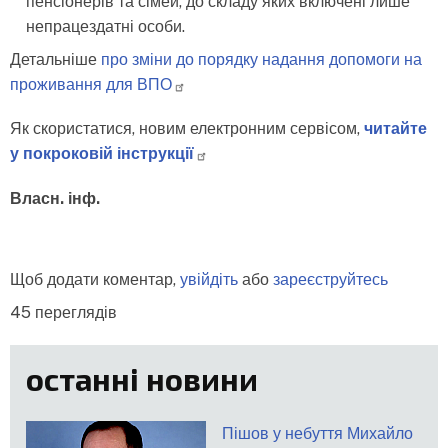
пенсіонерів та сімей, до складу яких включені лише
непрацездатні особи.
Детальніше
про зміни до порядку надання допомоги на
проживання для
ВПО
Як скористатися, новим електронним сервісом,
читайте
у покроковій
інструкції
Власн. інф.
Щоб додати коментар,
увійдіть
або
зареєструйтесь
45 переглядів
останні новини
Пішов у небуття Михайло