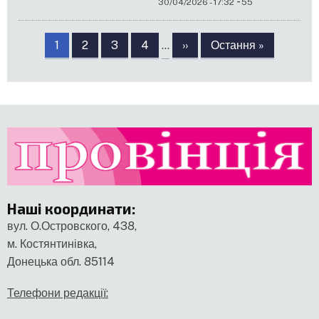
-
30/04/2026 - 17:32
55
Розбивка
на
Сторінка
1
Сторінка
2
Сторінка
3
Сторінка
4
…
Наступна
››
Остання
Остання »
сторінки
сторінка
сторінка
Наші координати
:
вул. О.Островского, 438,
м. Костянтинівка,
Донецька обл. 85114
Телефони редакції: