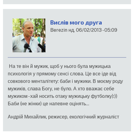
Вислів мого друга
Berezin
нд, 06/02/2013 - 05:09
На те він й мужик, щоб у нього була мужицька
психологія у прямому сенсі слова. Це все іде від
совкового менталітету: баби і мужики. В моєму роду
мужиків, слава Богу, не було. А хто вважає себе
мужиком - хай носить отаку мужицьку футболку):))
Баби (не жінки) це напевне оцінять...
Андрій Михайлик, режисер, екологічний журналіст