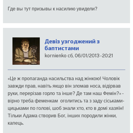
Где вы тут призывы к насилию увидели?
Девіз узгоджений з
баптистами
kornienko
сб, 06/01/2013 - 20:21
«Це ж пропаганда насильства над жінкою! Чоловік
завжди прав, навіть якщо він зломав носа, відірвав
руки, перерізав горло та інше? Де там наш Фемін?» -
вірно треба феменкам оголитись та з заду сіськами-
цицьками по голові, шоб знали хто, кто в домі хазяїн!
Тільки Адама створив Бог, інших породили жінки,
капець.