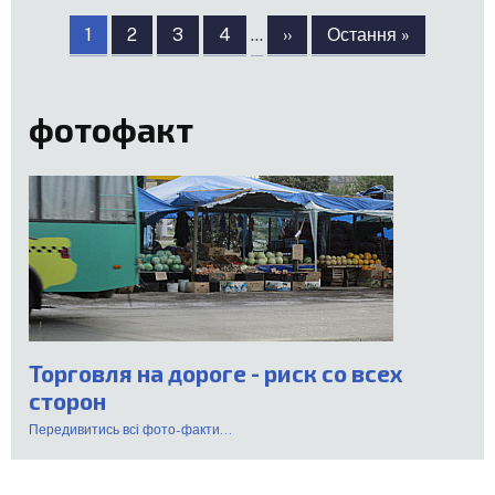
Розбивка
на
Сторінка
1
Сторінка
2
Сторінка
3
Сторінка
4
…
Наступна
››
Остання
Остання »
сторінки
сторінка
сторінка
фотофакт
Торговля на дороге - риск со всех
сторон
Передивитись всі фото-факти...