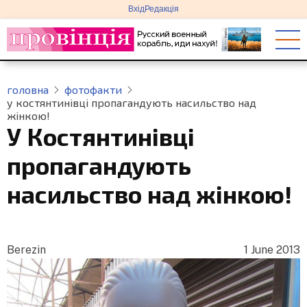
меню
Перейти
Вхід
Редакція
облікового
до
запису
основного
користувача
вмісту
головна
фотофакти
у костянтинівці пропагандують насильство над
жінкою!
У Костянтинівці
пропагандують
насильство над жінкою!
Berezin
1 June 2013