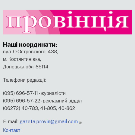
Наші координати
:
вул. О.Островского, 438,
м. Костянтинівка,
Донецька обл. 85114
Телефони редакції:
(095) 696-57-11 - журналісти
(095) 696-57-22 - рекламний відділ
(06272) 40-783, 41-805, 40-862
E-mail:
gazeta.provin@gmail.com
меню
Контакт