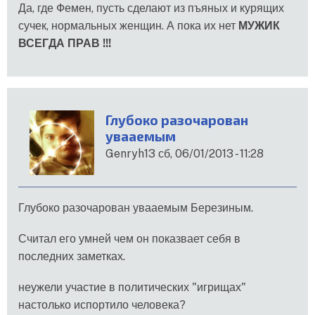
Да, где Фемен, пусть сделают из пъяных и курящих
сучек, нормальных женщин. А пока их нет
МУЖИК
ВСЕГДА ПРАВ !!!
Глубоко разочарован
увааемым
Genryh13
сб, 06/01/2013 - 11:28
Глубоко разочарован увааемым Березиным.
Считал его умней чем он показвает себя в
последних заметках.
неужели участие в политических "игрищах"
настолько испортило человека?