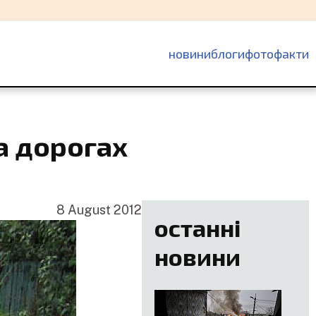
основна
новини
блоги
фотофакти
навіґація
а дорогах
8 August 2012
останні
новини