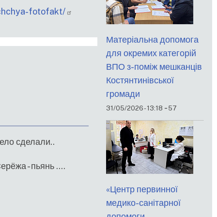
chchya-fotofakt/
Матеріальна допомога
для окремих категорій
ВПО з-поміж мешканців
Костянтинівської
громади
-
31/05/2026 - 13:18
57
ело сделали..
рёжа - пьянь ....
«Центр первинної
медико-санітарної
допомоги