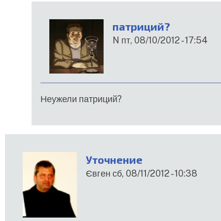
патриций?
N
пт, 08/10/2012 - 17:54
У
відповідь
до
Так
Неужели патриций?
поступают
рабы.
від
Владимир
Уточнение
Иванович
Євген
сб, 08/11/2012 - 10:38