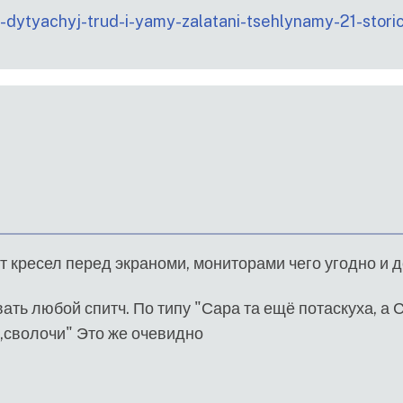
si-dytyachyj-trud-i-yamy-zalatani-tsehlynamy-21-stori
от кресел перед экраноми, мониторами чего угодно и д
ать любой спитч. По типу "Сара та ещё потаскуха, а Се
же,сволочи" Это же очевидно