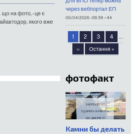
для ВПО тепер можна
через вебпортал ЕП
 що на фото, - це є
-
05/04/2026 - 08:39
44
айавтодор, якого вже
Розбивка
Сторінка
1
Сторінка
2
Сторінка
3
Сторінка
4
…
на
сторінки
Наступна
››
Остання
Остання »
сторінка
сторінка
фотофакт
Камни бы делать