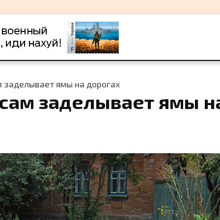
м заделывает ямы на дорогах
сам заделывает ямы н