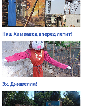
Наш Химзавод вперед летит!
Эх, Джавелла!