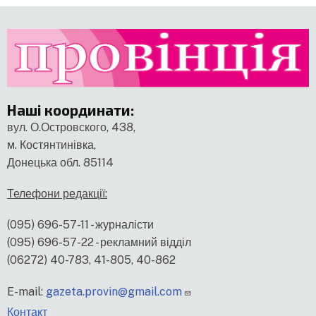
Наші координати
:
вул. О.Островского, 438,
м. Костянтинівка,
Донецька обл. 85114
Телефони редакції:
(095) 696-57-11 - журналісти
(095) 696-57-22 - рекламний відділ
(06272) 40-783, 41-805, 40-862
E-mail:
gazeta.provin@gmail.com
меню
Контакт