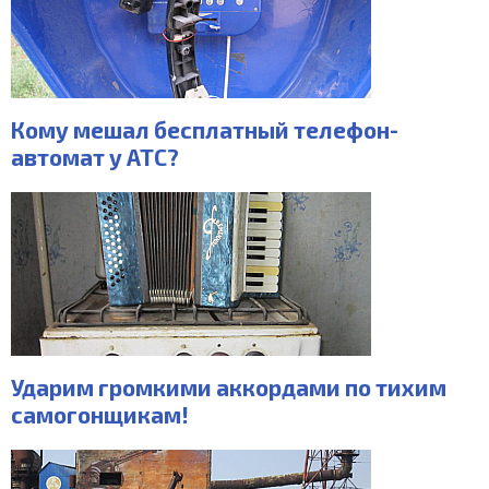
Кому мешал бесплатный телефон-
автомат у АТС?
Ударим громкими аккордами по тихим
самогонщикам!