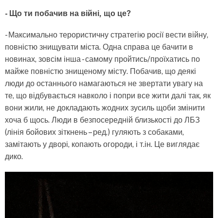
- Що ти побачив на війні, що це?
- Максимально терористичну стратегію росії вести війну,
повністю знищувати міста. Одна справа це бачити в
новинах, зовсім інша - самому пройтись/проїхатись по
майже повністю знищеному місту. Побачив, що деякі
люди до останнього намагаються не звертати увагу на
те, що відбувається навколо і попри все жити далі так, як
вони жили, не докладають жодних зусиль щоби змінити
хоча б щось. Люди в безпосередній близькості до ЛБЗ
(лінія бойових зіткнень – ред.) гуляють з собаками,
замітають у дворі, копають огороди, і т.ін. Це виглядає
дико.