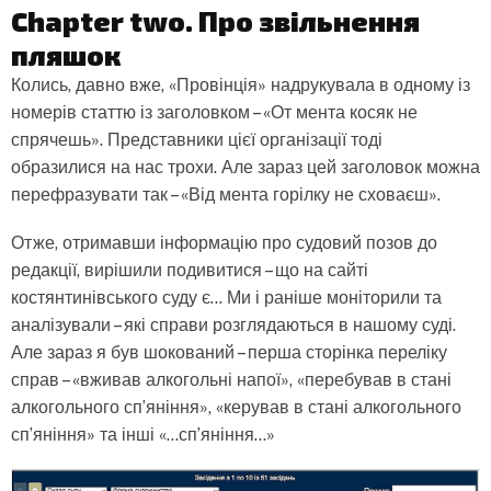
Chapter two.
Про звільнення
пляшок
Колись, давно вже, «Провінція» надрукувала в одному із
номерів статтю із заголовком – «От мента косяк не
спрячешь
». Представники цієї організації тоді
образилися на нас трохи. Але зараз цей заголовок можна
перефразувати так – «Від мента горілку не сховаєш».
Отже, отримавши інформацію про судовий позов до
редакції, вирішили подивитися – що на сайті
костянтинівського суду є... Ми і раніше моніторили та
аналізували – які справи розглядаються в нашому суді.
Але зараз я був шокований – перша сторінка переліку
справ – «вживав алкогольні напої», «перебував в стані
алкогольного сп’яніння», «керував в стані алкогольного
сп’яніння» та інші «…сп’яніння…»