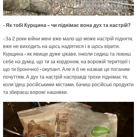
- Як тобі Курщина – чи піднімає вона дух та настрій?
- За 2 роки війни мені вже мало що може настрій підняти,
вже не виходить на щось надіятися і в щось вірити.
Курщина – як явище дуже цікаве, інколи сидиш та ловиш
себе на думці, що ти за кордоном, на ворожій території і
що ти (іронічно) – окупант. Але я б не назвав це поганим
почуттям. А дух та настрій насправді трохи піднімає те,
коли їдеш російськими містами, бачиш російські продукти
та збираєш ворожі нашивки.