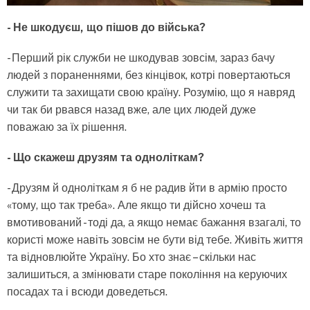
- Не шкодуєш, що пішов до війська?
- Перший рік служби не шкодував зовсім, зараз бачу
людей з пораненнями, без кінцівок, котрі повертаються
служити та захищати свою країну. Розумію, що я навряд
чи так би рвався назад вже, але цих людей дуже
поважаю за їх рішення.
- Що скажеш друзям та одноліткам?
- Друзям й одноліткам я б не радив йти в армію просто
«тому, що так треба». Але якщо ти дійсно хочеш та
вмотивований - тоді да, а якщо немає бажання взагалі, то
користі може навіть зовсім не бути від тебе. Живіть життя
та відновлюйте Україну. Бо хто знає – скільки нас
залишиться, а змінювати старе покоління на керуючих
посадах та і всюди доведеться.