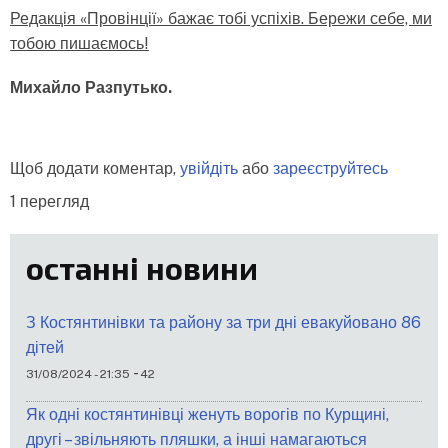
Редакція «Провінції» бажає тобі успіхів. Бережи себе, ми
тобою пишаємось!
Михайло Разпутько.
Щоб додати коментар,
увійдіть
або
зареєструйтесь
1 перегляд
останні новини
З Костянтинівки та району за три дні евакуйовано 86
дітей
-
31/08/2024 - 21:35
42
Як одні костянтинівці женуть ворогів по Курщині,
другі – звільняють пляшки, а інші намагаються