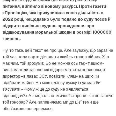
питання, виплило в новому ракурсі. Проти газети
«Провінція», яка призупинила свою діяльність в
2022 році, нещодавно було подано до суду позов й
відкрито цивільне судове провадження про
відшкодування моральної шкоди в розмірі 1000000
гривень.
Ну, то таке, цей текст не про це. Але зауважу, що зараз не
той час, коли варто діставати якийсь «топор війни». Хто
має чим, той зрозуміє. Бо не можна ось так – тишком-
нишком, коли засновник підприємства за кордоном, а
директор – в лавах ЗСУ, повісити «лям» на шию чи
відібрати майно. На мою власну думку і суд мав би
з’ясувати – «чому ж це до суду не з’являється
відповідач?» А з морально-етичної сторони – чи не запече
той гонорар? Але, запевняємо, ми до цієї теми ще
обов’язково повернемося.