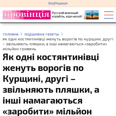
меню
Перейти
Вхід
Редакція
облікового
до
запису
основного
користувача
вмісту
головна
подшивка газеты
як одні костянтинівці женуть ворогів по курщині, другі
– звільняють пляшки, а інші намагаються «заробити»
мільйон гривень
Як одні костянтинівці
женуть ворогів по
Курщині, другі –
звільняють пляшки, а
інші намагаються
«заробити» мільйон