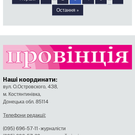
сторінки
сторінка
сторінка
сторінк
Остання
Остання »
сторінка
Наші координати
:
вул. О.Островского, 438,
м. Костянтинівка,
Донецька обл. 85114
Телефони редакції:
(095) 696-57-11 - журналісти