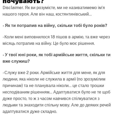
почувають?
Disclaimer. Як ви розумієте, ми не називатимемо ім’я
нашого героя. Але він наш, костянтинівський…
- Як ти потрапив на війну, скільки тобі було років?
- Коли мені виповнилося 18 пішов в армію, та вже через
місяць потрапив на війну. Це було моє рішення.
- У твої юні роки, як тобі армійське життя, скільки ти
вже служиш?
- Служу вже 2 роки. Армійське життя для мене, як для
людини, яка ніколи не служила в армії (по зрозумілим
причинам) та не планувала ніколи… це стало трошки
несподіваним рішенням… Адаптуватися було не те щоб
дуже просто, то ж з часом навчився спілкуватися з
людьми та знаходити спільну мову. Але до деяких речей
адаптуватися дуже складно.