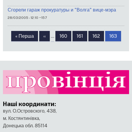
Сгорели гараж прокуратуры и "Волга" вице-мэра
-
28/03/2005 - 12:10
157
Розбивка
на
Перша
« Перша
Попередня
‹‹
…
Сторінка
160
Сторінка
161
Сторінка
162
Сторінка
163
сторінки
сторінка
сторінка
Наші координати
:
вул. О.Островского, 438,
м. Костянтинівка,
Донецька обл. 85114