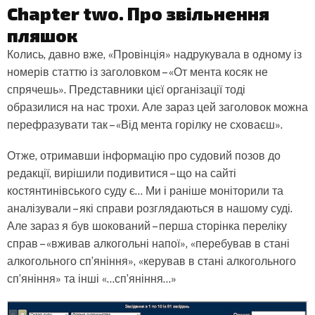
Chapter two.
Про звільнення
пляшок
Колись, давно вже, «Провінція» надрукувала в одному із
номерів статтю із заголовком – «От мента косяк не
спрячешь
». Представники цієї організації тоді
образилися на нас трохи. Але зараз цей заголовок можна
перефразувати так – «Від мента горілку не сховаєш».
Отже, отримавши інформацію про судовий позов до
редакції, вирішили подивитися – що на сайті
костянтинівського суду є... Ми і раніше моніторили та
аналізували – які справи розглядаються в нашому суді.
Але зараз я був шокований – перша сторінка переліку
справ – «вживав алкогольні напої», «перебував в стані
алкогольного сп’яніння», «керував в стані алкогольного
сп’яніння» та інші «…сп’яніння…»