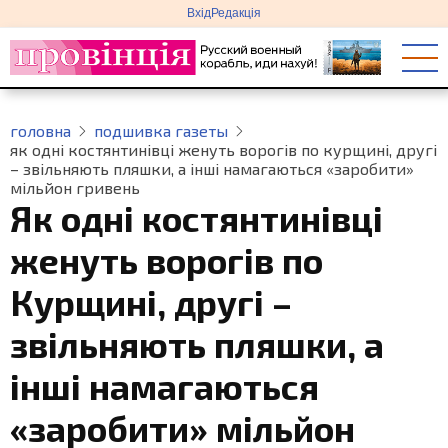
меню
Перейти
Вхід
Редакція
облікового
до
запису
основного
користувача
вмісту
головна
подшивка газеты
як одні костянтинівці женуть ворогів по курщині, другі
– звільняють пляшки, а інші намагаються «заробити»
мільйон гривень
Як одні костянтинівці
женуть ворогів по
Курщині, другі –
звільняють пляшки, а
інші намагаються
«заробити» мільйон