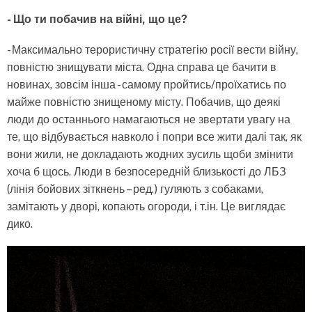
- Що ти побачив на війні, що це?
- Максимально терористичну стратегію росії вести війну,
повністю знищувати міста. Одна справа це бачити в
новинах, зовсім інша - самому пройтись/проїхатись по
майже повністю знищеному місту. Побачив, що деякі
люди до останнього намагаються не звертати увагу на
те, що відбувається навколо і попри все жити далі так, як
вони жили, не докладають жодних зусиль щоби змінити
хоча б щось. Люди в безпосередній близькості до ЛБЗ
(лінія бойових зіткнень – ред.) гуляють з собаками,
замітають у дворі, копають огороди, і т.ін. Це виглядає
дико.