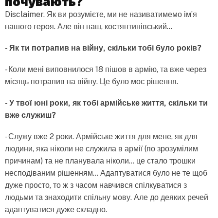
почувають?
Disclaimer. Як ви розумієте, ми не називатимемо ім’я
нашого героя. Але він наш, костянтинівський…
- Як ти потрапив на війну, скільки тобі було років?
- Коли мені виповнилося 18 пішов в армію, та вже через
місяць потрапив на війну. Це було моє рішення.
- У твої юні роки, як тобі армійське життя, скільки ти
вже служиш?
- Служу вже 2 роки. Армійське життя для мене, як для
людини, яка ніколи не служила в армії (по зрозумілим
причинам) та не планувала ніколи… це стало трошки
несподіваним рішенням… Адаптуватися було не те щоб
дуже просто, то ж з часом навчився спілкуватися з
людьми та знаходити спільну мову. Але до деяких речей
адаптуватися дуже складно.