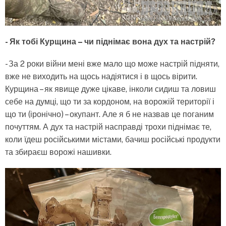
- Як тобі Курщина – чи піднімає вона дух та настрій?
- За 2 роки війни мені вже мало що може настрій підняти,
вже не виходить на щось надіятися і в щось вірити.
Курщина – як явище дуже цікаве, інколи сидиш та ловиш
себе на думці, що ти за кордоном, на ворожій території і
що ти (іронічно) – окупант. Але я б не назвав це поганим
почуттям. А дух та настрій насправді трохи піднімає те,
коли їдеш російськими містами, бачиш російські продукти
та збираєш ворожі нашивки.