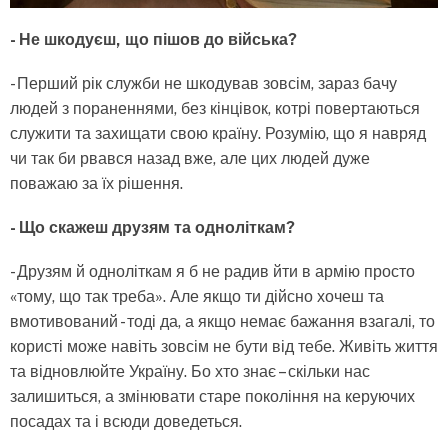
- Не шкодуєш, що пішов до війська?
- Перший рік служби не шкодував зовсім, зараз бачу
людей з пораненнями, без кінцівок, котрі повертаються
служити та захищати свою країну. Розумію, що я навряд
чи так би рвався назад вже, але цих людей дуже
поважаю за їх рішення.
- Що скажеш друзям та одноліткам?
- Друзям й одноліткам я б не радив йти в армію просто
«тому, що так треба». Але якщо ти дійсно хочеш та
вмотивований - тоді да, а якщо немає бажання взагалі, то
користі може навіть зовсім не бути від тебе. Живіть життя
та відновлюйте Україну. Бо хто знає – скільки нас
залишиться, а змінювати старе покоління на керуючих
посадах та і всюди доведеться.