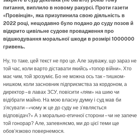
питання, виплило в новому ракурсі. Проти газети
«Провінція», яка призупинила свою діяльність в
2022 році, нещодавно було подано до суду позов й
відкрито цивільне судове провадження про
відшкодування моральної шкоди в розмірі 1000000
гривень.
Ну, то таке, цей текст не про це. Але зауважу, що зараз не
той час, коли варто діставати якийсь «топор війни». Хто
має чим, той зрозуміє. Бо не можна ось так – тишком-
нишком, коли засновник підприємства за кордоном, а
директор – в лавах ЗСУ, повісити «лям» на шию чи
відібрати майно. На мою власну думку і суд мав би
з’ясувати – «чому ж це до суду не з’являється
відповідач?» А з морально-етичної сторони – чи не запече
той гонорар? Але, запевняємо, ми до цієї теми ще
обов’язково повернемося.