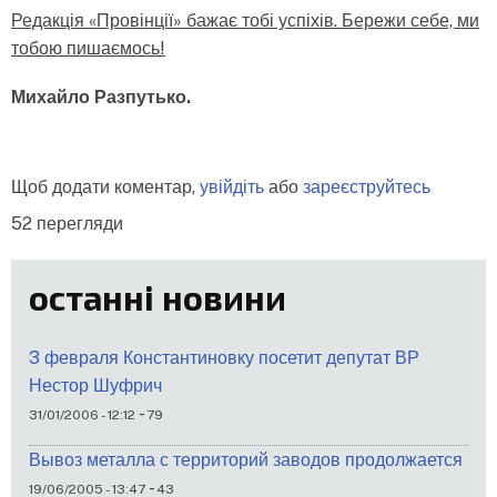
Редакція «Провінції» бажає тобі успіхів. Бережи себе, ми
тобою пишаємось!
Михайло Разпутько.
Щоб додати коментар,
увійдіть
або
зареєструйтесь
52 перегляди
останні новини
3 февраля Константиновку посетит депутат ВР
Нестор Шуфрич
-
31/01/2006 - 12:12
79
Вывоз металла с территорий заводов продолжается
-
19/06/2005 - 13:47
43