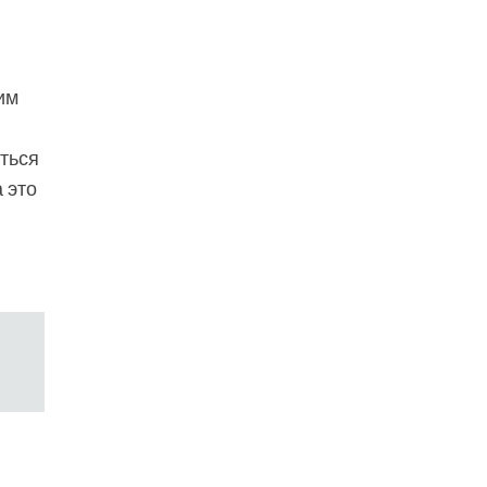
им
ться
 это