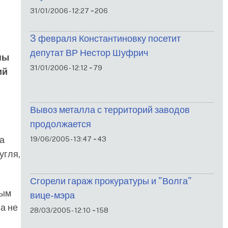
-
31/01/2006 - 12:27
206
3 февраля Константиновку посетит
депутат ВР Нестор Шуфрич
ны
-
31/01/2006 - 12:12
79
ий
Вывоз металла с территорий заводов
продолжается
-
за
19/06/2005 - 13:47
43
угля,
Сгорели гараж прокуратуры и "Волга"
ным
вице-мэра
а не
-
28/03/2005 - 12:10
158