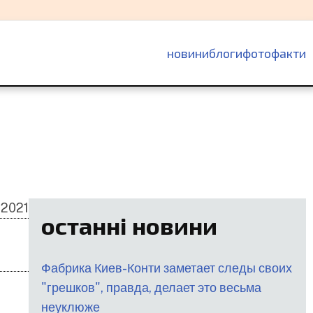
основна
новини
блоги
фотофакти
навіґація
 2021
останні новини
Фабрика Киев-Конти заметает следы своих
"грешков", правда, делает это весьма
неуклюже