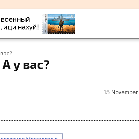
 вас?
 А у вас?
15 November