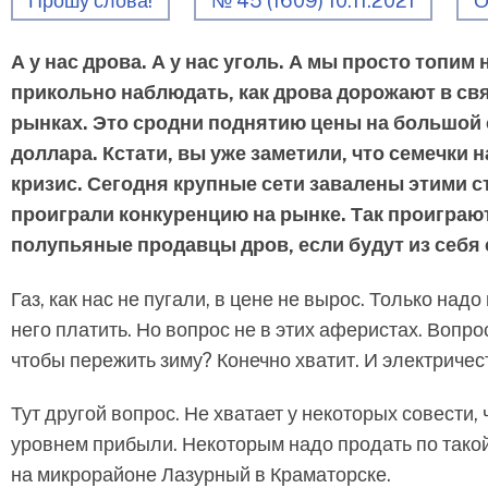
Прошу слова!
№ 45 (1609) 10.11.2021
О
А у нас дрова. А у нас уголь. А мы просто топим
прикольно наблюдать, как дрова дорожают в св
рынках. Это сродни поднятию цены на большой с
доллара. Кстати, вы уже заметили, что семечки 
кризис. Сегодня крупные сети завалены этими с
проиграли конкуренцию на рынке. Так проиграю
полупьяные продавцы дров, если будут из себя
Газ, как нас не пугали, в цене не вырос. Только на
него платить. Но вопрос не в этих аферистах. Вопро
чтобы пережить зиму? Конечно хватит. И электричес
Тут другой вопрос. Не хватает у некоторых совести
уровнем прибыли. Некоторым надо продать по такой 
на микрорайоне Лазурный в Краматорске.