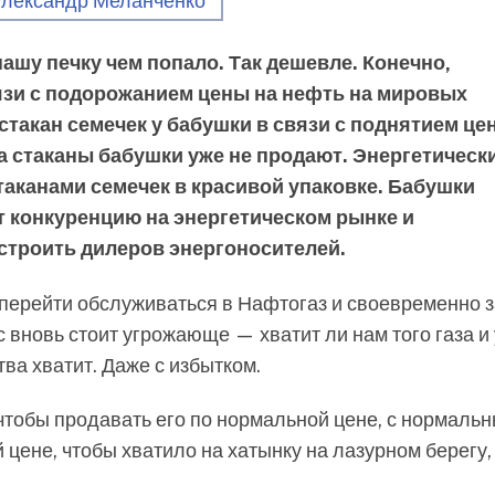
лександр Меланченко
 нашу печку чем попало. Так дешевле. Конечно,
язи с подорожанием цены на нефть на мировых
такан семечек у бабушки в связи с поднятием це
на стаканы бабушки уже не продают. Энергетическ
таканами семечек в красивой упаковке. Бабушки
т конкуренцию на энергетическом рынке и
 строить дилеров энергоносителей.
до перейти обслуживаться в Нафтогаз и своевременно 
с вновь стоит угрожающе — хватит ли нам того газа и 
тва хватит. Даже с избытком.
, чтобы продавать его по нормальной цене, с нормаль
цене, чтобы хватило на хатынку на лазурном берегу, 