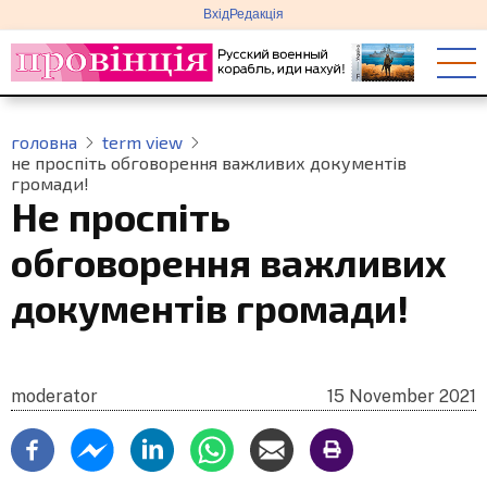
меню
Перейти
Вхід
Редакція
облікового
до
запису
основного
користувача
вмісту
головна
term view
не проспіть обговорення важливих документів
громади!
Не проспіть
обговорення важливих
документів громади!
moderator
15 November 2021