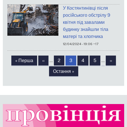
У Костянтинівці після
російського обстрілу 9
квітня під завалами
будинку знайшли тіла
матері та хлопчика
-
12/04/2024 - 19:06
17
Розбивка
на
Перша
« Перша
Попередня
‹‹
…
Сторінка
2
Сторінка
3
Сторінка
4
Сторінка
5
…
Наступ
››
сторінки
сторінка
сторінка
сторінк
Остання
Остання »
сторінка