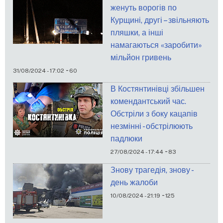
женуть ворогів по
Курщині, другі – звільняють
пляшки, а інші
намагаються «заробити»
мільйон гривень
-
31/08/2024 - 17:02
60
В Костянтинівці збільшен
комендантський час.
Обстріли з боку кацапів
незмінні - обстрілюють
падлюки
-
27/08/2024 - 17:44
83
Знову трагедія, знову -
день жалоби
-
10/08/2024 - 21:19
125