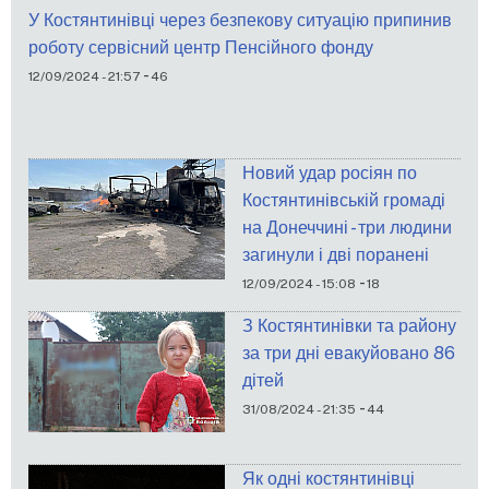
У Костянтинівці через безпекову ситуацію припинив
роботу сервісний центр Пенсійного фонду
-
12/09/2024 - 21:57
46
Новий удар росіян по
Костянтинівській громаді
на Донеччині - три людини
загинули і дві поранені
-
12/09/2024 - 15:08
18
З Костянтинівки та району
за три дні евакуйовано 86
дітей
-
31/08/2024 - 21:35
44
Як одні костянтинівці