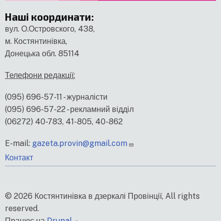
Наші координати
:
вул. О.Островского, 438,
м. Костянтинівка,
Донецька обл. 85114
Телефони редакції:
(095) 696-57-11 - журналісти
(095) 696-57-22 - рекламний відділ
(06272) 40-783, 41-805, 40-862
E-mail:
gazeta.provin@gmail.com
меню
Контакт
нижнього
колонтитулу
© 2026 Костянтинівка в дзеркалі Провінції, All rights
reserved.
Працює на
Drupal