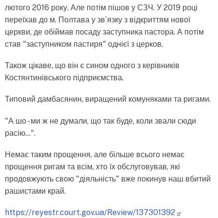
лютого 2016 року. Але потім пішов у СЗЧ. У 2019 році
переїхав до м. Полтава у зв`язку з відкриттям нової
церкви, де обіймав посаду заступника пастора. А потім
став "заступником пастиря" однієї з церков.
Також цікаве, що він є сином одного з керівників
Костянтинівського підприємства.
Типовий дамбасянин, виращений комуняками та ригами.
"А шо - ми ж не думали, що так буде, коли звали сюди
расію...".
Немає таким прощення, але більше всього немає
прощення ригам та всім, хто їх обслуговував, які
продовжують свою "діяльність" вже покинув наш вбитий
рашистами край.
https://reyestr.court.gov.ua/Review/137301392