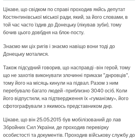
Цікаве, що свідком по справі проходив якйсь депутат
Костянтинівської міської ради, який, за його словами, в
той час часто їздив до Донецьку (лікував зуби), тому
бочив цього довбдня на блок-посту.
Знаємо ми ціх ригів і знаємо навіщо вони тоді до
Донецьку моталися.
Також підсудний говорив, що насправді - він герой, тому
що не захотів виконувати злочинні прикази "днровців",
тому його на місяць кинули на підвал. Разом з ним
перебувало багато людей - приблизно 3040 осіб. Коли
його відпустили, на підтвердження їх «гуманізму», його
сфотографували з якимось представником днр.
Цікаве, що він
25.05.2015 був мобілізований до лав
Збройних Сил України, де проходив перевірку
особистості та документів. Проходив військову службу до