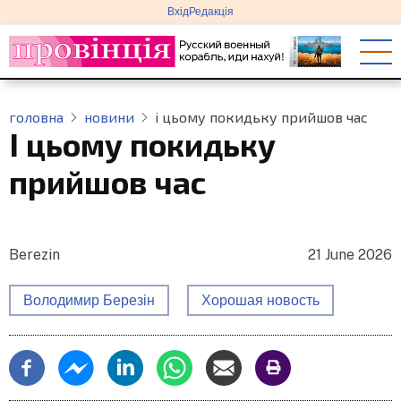
меню
Перейти
Вхід
Редакція
облікового
до
запису
основного
користувача
вмісту
головна
новини
і цьому покидьку прийшов час
І цьому покидьку
прийшов час
Berezin
21 June 2026
Володимир Березін
Хорошая новость