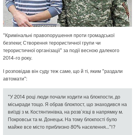
"Кримінальні правопорушення проти громадської
безпеки; Створення терористичної групи чи
терористичної організації" за події весною далекого
2014-го року.
І розповідав він суду теж саме, що й ті, яким "раздали
автомати":
"У 2014 році люди почали ходити на блокпости, до
міськради тощо. Я обрав блокпост, що знаходився на
виїзді з м. Костянтинівка, на розв`язці в напрямку м.
Покровськ та м. Донецьк. На тому блокпості було
майже все місто приблизно 80% населення..."!?