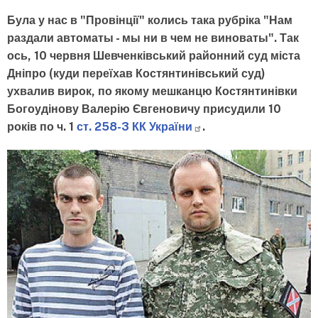
Була у нас в "Провінції" колись така рубріка "Нам
раздали автоматы - мы ни в чем не виноваты". Так
ось, 10 червня Шевченківський районний суд міста
Дніпро (куди переїхав Костянтинівський суд)
ухвалив вирок, по якому мешканцю Костянтинівки
Богоудінову Валерію Євгеновичу присудили 10
років по
ч. 1
ст. 258-3 КК
України
.