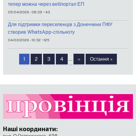
тепер можна через вебпортал ЕП
-
05/04/2026 - 08:39
43
Для підтримки переселенців з Донеччини ПФУ
створив WhatsApp-спільноту
-
04/03/2026 - 10:32
125
Розбивка
на
Сторінка
1
Сторінка
2
Сторінка
3
Сторінка
4
…
Наступна
››
Остання
Остання »
сторінки
сторінка
сторінка
Наші координати
: