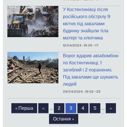
У Костянтинівці після
російського обстрілу 9
квітня під завалами
будинку знайшли тіла
матері та хлопчика
-
12/04/2024 - 19:06
17
Ворог вдарив авіабомбою
по Костянтинівці, 1
загиблий і 2 поранених.
Під завалами ще шукають
людей
-
09/04/2024 - 19:02
25
Розбивка
на
Перша
« Перша
Попередня
‹‹
…
Сторінка
2
Сторінка
3
Сторінка
4
Сторінка
5
…
Наступ
››
сторінки
сторінка
сторінка
сторінк
Остання
Остання »
сторінка