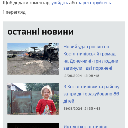
Щоб додати коментар,
увійдіть
або
зареєструйтесь
1 перегляд
останні новини
Новий удар росіян по
Костянтинівській громаді
на Донеччині - три людини
загинули і дві поранені
-
12/09/2024 - 15:08
18
З Костянтинівки та району
за три дні евакуйовано 86
дітей
-
31/08/2024 - 21:35
43
Як одні костянтинівці