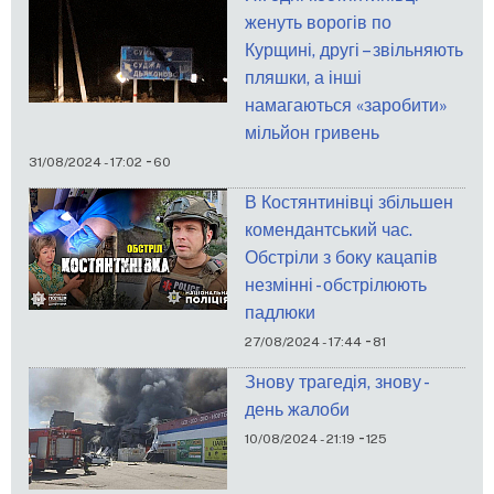
женуть ворогів по
Курщині, другі – звільняють
пляшки, а інші
намагаються «заробити»
мільйон гривень
-
31/08/2024 - 17:02
60
В Костянтинівці збільшен
комендантський час.
Обстріли з боку кацапів
незмінні - обстрілюють
падлюки
-
27/08/2024 - 17:44
81
Знову трагедія, знову -
день жалоби
-
10/08/2024 - 21:19
125