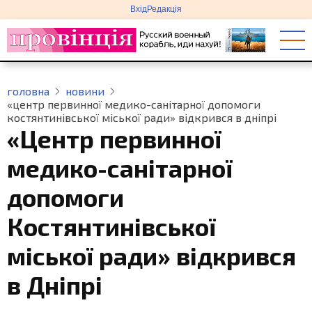
меню
Перейти
Вхід
Редакція
облікового
до
запису
основного
користувача
вмісту
головна
новини
«центр первинної медико-санітарної допомоги
костянтинівської міської ради» відкрився в дніпрі
«Центр первинної
медико-санітарної
допомоги
Костянтинівської
міської ради» відкрився
в Дніпрі