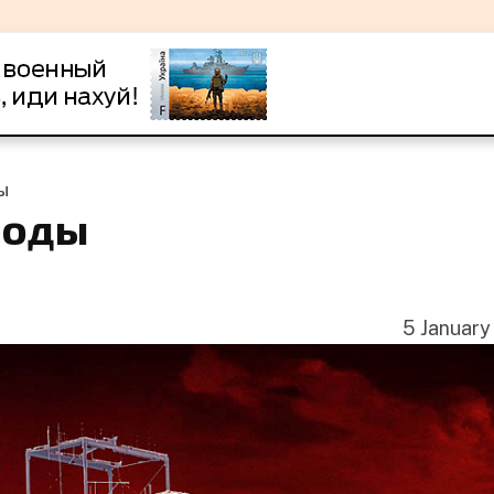
ы
воды
5 January