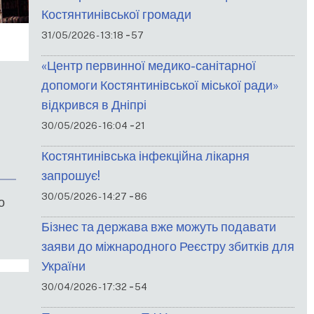
Костянтинівської громади
-
31/05/2026 - 13:18
57
«Центр первинної медико-санітарної
допомоги Костянтинівської міської ради»
відкрився в Дніпрі
-
30/05/2026 - 16:04
21
Костянтинівська інфекційна лікарня
запрошує!
-
30/05/2026 - 14:27
86
о
Бізнес та держава вже можуть подавати
заяви до міжнародного Реєстру збитків для
України
-
30/04/2026 - 17:32
54