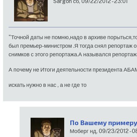
Sargon
сб, 09/22/2012 - 23:01
"
Точной даты не помню,надо в архиве порыться,т
был премьер-министром .Я тогда снял репортаж о
снимков с этого репортажа.А назывался репортаж
А почему не Итоги деятельности президента АБАМ
искать нужно в нас , а не где то
По Вашему примеру,
Моберг
нд, 09/23/2012 - 0