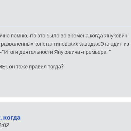
очно помню,что это было во времена,когда Янукович
 разваленных константиновских заводах.Это один из
-"Итоги деятельности Януковича -премьера""
Ы, он тоже правил тогда?
 когда
8:02