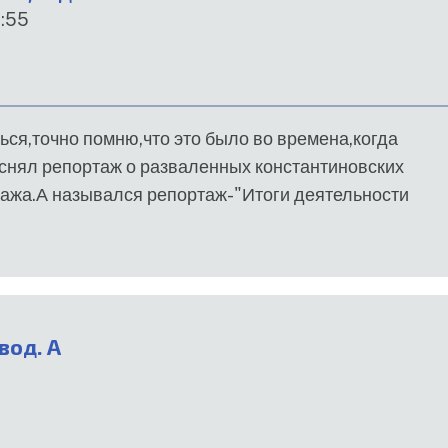
1:55
ься,точно помню,что это было во времена,когда
 снял репортаж о разваленных константиновских
ртажа.А назывался репортаж-"Итоги деятельности
вод. А