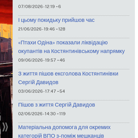
-
07/08/2026 - 12:19
6
І цьому покидьку прийшов час
-
21/06/2026 - 19:46
128
«Птахи Одіна» показали ліквідацію
окупантів на Костянтинівському напрямку
-
09/06/2026 - 19:57
46
З життя пішов ексголова Костянтинівки
Сергій Давидов
-
03/06/2026 - 17:47
54
Пішов з життя Сергій Давидов
-
02/06/2026 - 14:30
119
Матеріальна допомога для окремих
категорій ВПО з-поміж мешканців