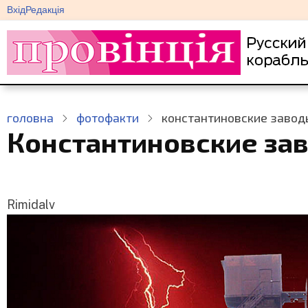
меню
Перейти
Вхід
Редакція
облікового
до
запису
основного
користувача
вмісту
головна
фотофакти
константиновские завод
Константиновские за
Rimidalv