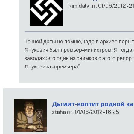
Rimidalv
пт, 01/06/2012 - 2
У
відповідь
до
Просьба
Точной даты не помню,надо в архиве порыт
від
Янукович был премьер-министром .Я тогда
Berezin
заводах.Это один из снимков с этого репо
Януковича -премьера"
Дымит-коптит родной за
staha
пт, 01/06/2012 - 16:25