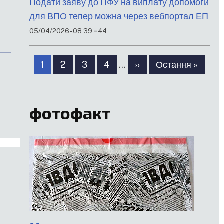
Подати заяву до ПФУ на виплату допомоги
для ВПО тепер можна через вебпортал ЕП
-
05/04/2026 - 08:39
44
Розбивка
Сторінка
1
Сторінка
2
Сторінка
3
Сторінка
4
…
Наступна
››
Остання
Остання »
на
сторінка
сторінка
сторінки
фотофакт