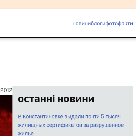
основна
новини
блоги
фотофакти
навіґація
 2012
останні новини
В Константиновке выдали почти 5 тысяч
жилищных сертификатов за разрушенное
жилье