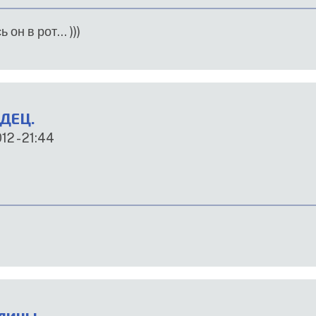
он в рот... )))
ДЕЦ.
12 - 21:44
алины