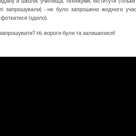
йдану в школи, училища, технікуми, інститути (тільки
ті запрошували) - не було запрошено жодного уча
 фоткатися їздило).
не запрошувати? Ні, вороги були та залишилися!