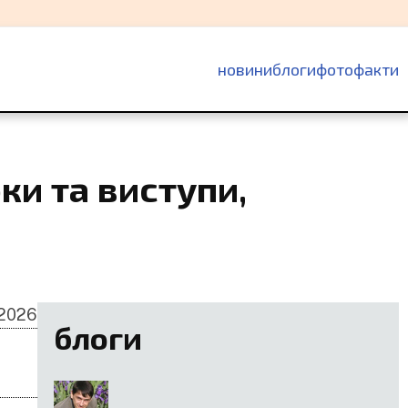
основна
новини
блоги
фотофакти
навіґація
ки та виступи,
 2026
блоги