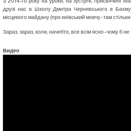
З 2014-го року на уроки, на зустрічі, присвячені Ма
друзі нас в Школу Дмитра Чернявського в Бахму
місцевого майдану (про київський мовчу - там стільки
Зараз, зараз, коли, начебто, все всім ясно - чому б 
Видео