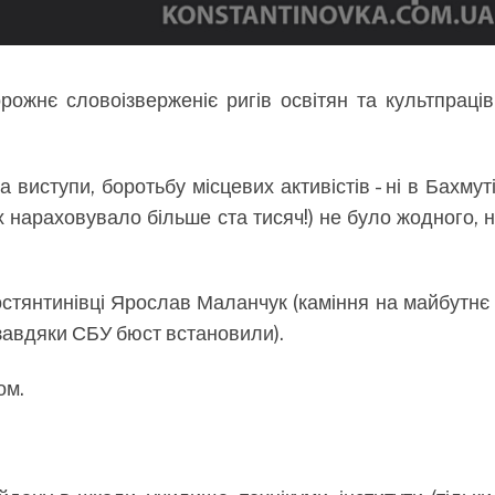
рожнє словоізверженіє ригів освітян та культпраців
 виступи, боротьбу місцевих активістів - ні в Бахмуті,
х нараховувало більше ста тисяч!) не було жодного, н
Костянтинівці Ярослав Маланчук (каміння на майбутнє
 завдяки СБУ бюст встановили).
ом.