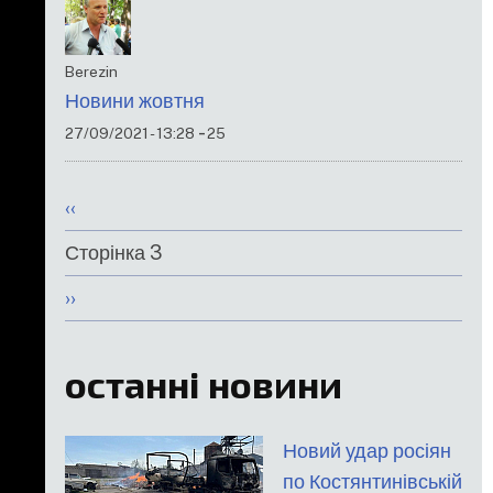
Berezin
Новини жовтня
-
27/09/2021 - 13:28
25
Розбивка
Попередня
‹‹
на
сторінка
Сторінка 3
сторінки
Наступна
››
сторінка
останні новини
Новий удар росіян
по Костянтинівській