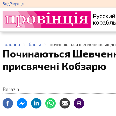
меню
Перейти
Вхід
Редакція
облікового
до
запису
основного
користувача
вмісту
головна
блоги
починаються шевченківські дні
Починаються Шевченків
присвячені Кобзарю
Berezin