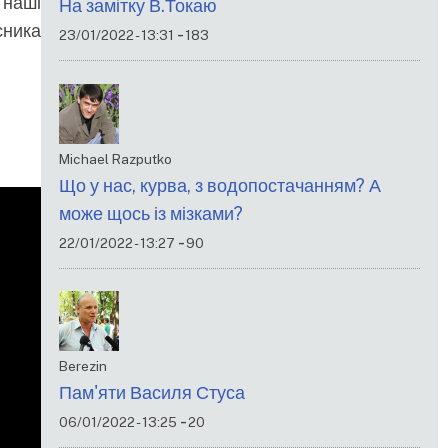
 наші
На замітку В.Токаю
сника
-
23/01/2022 - 13:31
183
Michael Razputko
Що у нас, курва, з водопостачанням? А
може щось із мізками?
-
22/01/2022 - 13:27
90
Berezin
Пам'яти Василя Стуса
-
06/01/2022 - 13:25
20