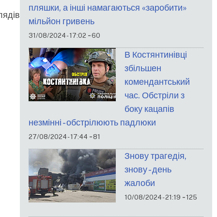
пляшки, а інші намагаються «заробити»
лядів
мільйон гривень
-
31/08/2024 - 17:02
60
В Костянтинівці
збільшен
комендантський
час. Обстріли з
боку кацапів
незмінні - обстрілюють падлюки
-
27/08/2024 - 17:44
81
Знову трагедія,
знову - день
жалоби
-
10/08/2024 - 21:19
125