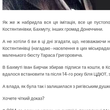
Як же ж набридла вся ця імітація, все це пустопо
Костянтинівки, Бахмуту, інших громад Донеччини.
А не хотіли б ви в ці дні згадати, що, незважаючи на
Костянтинівці (нагадаю - населення в цих міськрада
маленького бюсту Тараса Григоровича.
В Бахмуті Іван Бирчак збирав підписи та кошти, в 
вдалося встановити та після 14-го року біля ЦДЮТ,
А влада, як була так і залишилася з ригівським душк
Хочете чіткий доказ?