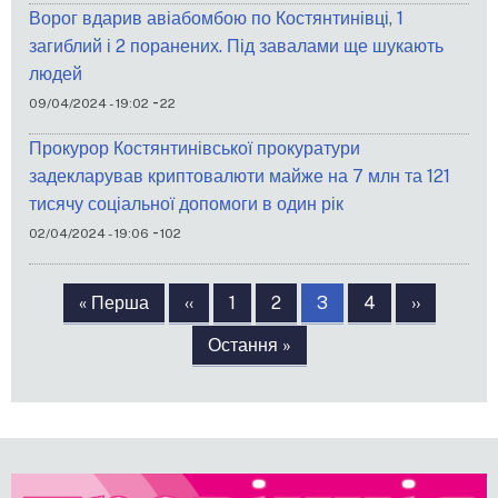
Ворог вдарив авіабомбою по Костянтинівці, 1
загиблий і 2 поранених. Під завалами ще шукають
людей
-
09/04/2024 - 19:02
22
Прокурор Костянтинівської прокуратури
задекларував криптовалюти майже на 7 млн та 121
тисячу соціальної допомоги в один рік
-
02/04/2024 - 19:06
102
Розбивка
на
Перша
« Перша
Попередня
‹‹
Сторінка
1
Сторінка
2
Сторінка
3
Сторінка
4
Наступна
››
сторінки
сторінка
сторінка
сторінка
Остання
Остання »
сторінка