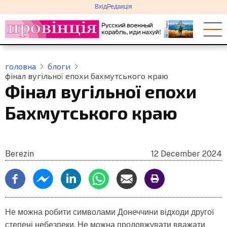
меню
Перейти
Вхід
Редакція
облікового
до
запису
основного
користувача
вмісту
головна
блоги
фінал вугільної епохи бахмутського краю
Фінал вугільної епохи
Бахмутського краю
Berezin
12 December 2024
Не можна робити символами Донеччини відходи другої
степені небезпеки. Не можна продовжувати вважати