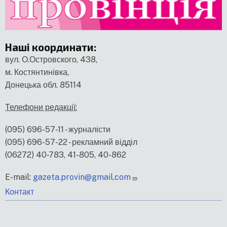
Наші координати
:
вул. О.Островского, 438,
м. Костянтинівка,
Донецька обл. 85114
Телефони редакції:
(095) 696-57-11 - журналісти
(095) 696-57-22 - рекламний відділ
(06272) 40-783, 41-805, 40-862
E-mail:
gazeta.provin@gmail.com
меню
Контакт
нижнього