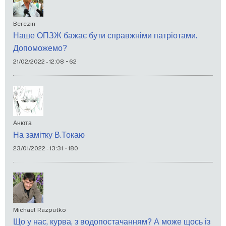
Berezin
Наше ОПЗЖ бажає бути справжніми патріотами.
Допоможемо?
-
21/02/2022 - 12:08
62
Анюта
На замітку В.Токаю
-
23/01/2022 - 13:31
180
Michael Razputko
Що у нас, курва, з водопостачанням? А може щось із