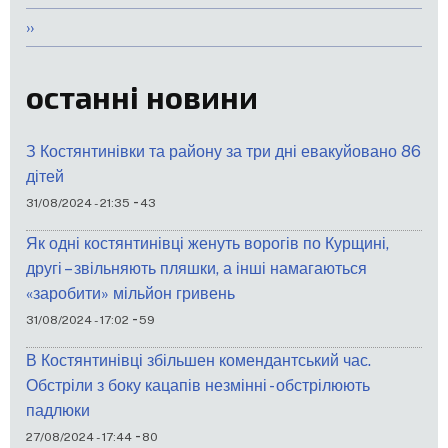
Наступна
››
сторінка
останні новини
З Костянтинівки та району за три дні евакуйовано 86
дітей
-
31/08/2024 - 21:35
43
Як одні костянтинівці женуть ворогів по Курщині,
другі – звільняють пляшки, а інші намагаються
«заробити» мільйон гривень
-
31/08/2024 - 17:02
59
В Костянтинівці збільшен комендантський час.
Обстріли з боку кацапів незмінні - обстрілюють
падлюки
-
27/08/2024 - 17:44
80