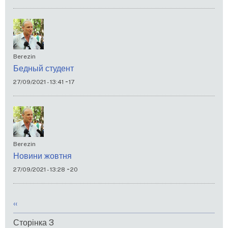
Berezin
Бедный студент
-
27/09/2021 - 13:41
17
Berezin
Новини жовтня
-
27/09/2021 - 13:28
20
Розбивка
Попередня
‹‹
на
сторінка
Сторінка 3
сторінки