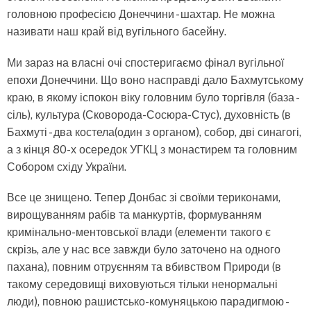
головною професією Донеччини - шахтар. Не можна
називати наш край від вугільного басейну.
Ми зараз на власні очі спостеригаємо фінал вугільної
епохи Донеччини. Що воно насправді дало Бахмутському
краю, в якому іспокон віку головним було торгівля (база -
сіль), культура (Сковорода-Сосюра-Стус), духовність (в
Бахмуті - два костела(один з органом), собор, дві синагогі,
а з кінця 80-х осередок УГКЦ з монастирем та головним
Собором східу України.
Все це знищено. Тепер Донбас зі своїми териконами,
вирощуванням рабів та манкуртів, формуванням
кримінально-ментовської влади (елементи такого є
скрізь, але у нас все завжди було заточено на одного
пахана), повним отруєнням та вбивством Природи (в
такому середовищі виховуються тільки ненормальні
люди), повною рашистсько-комуняцькою парадигмою -